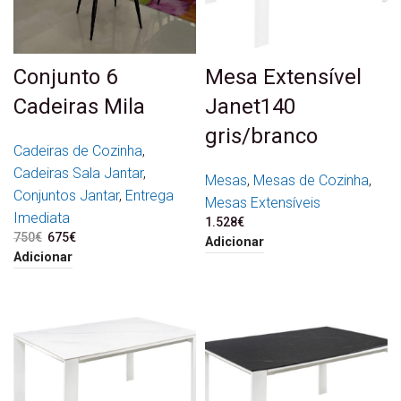
Conjunto 6
Mesa Extensível
Cadeiras Mila
Janet140
gris/branco
Cadeiras de Cozinha
,
Cadeiras Sala Jantar
,
Mesas
,
Mesas de Cozinha
,
Conjuntos Jantar
,
Entrega
Mesas Extensíveis
Imediata
1.528
€
750
€
O preço original era:
675
€
O preço atual é:
Adicionar
750€.
675€.
Adicionar