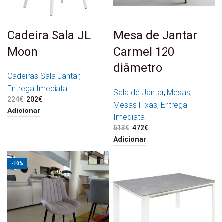
Cadeira Sala JL
Mesa de Jantar
Moon
Carmel 120
diâmetro
Cadeiras Sala Jantar
,
Entrega Imediata
Sala de Jantar
,
Mesas
,
224
€
O preço original era:
202
€
O preço atual é:
Mesas Fixas
,
Entrega
224€.
202€.
Adicionar
Imediata
513
€
O preço original era:
472
€
O preço atual é:
513€.
472€.
Adicionar
-10%