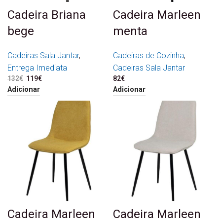
Cadeira Briana
Cadeira Marleen
bege
menta
Cadeiras Sala Jantar
,
Cadeiras de Cozinha
,
Entrega Imediata
Cadeiras Sala Jantar
132
€
O preço original era:
119
€
O preço atual é:
82
€
132€.
119€.
Adicionar
Adicionar
Cadeira Marleen
Cadeira Marleen