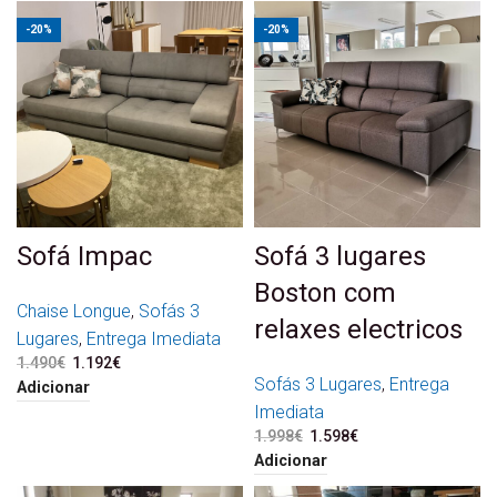
-20%
-20%
Sofá Impac
Sofá 3 lugares
Boston com
Chaise Longue
,
Sofás 3
relaxes electricos
Lugares
,
Entrega Imediata
1.490
€
O preço original era:
1.192
€
O preço atual é:
1.490€.
1.192€.
Sofás 3 Lugares
,
Entrega
Adicionar
Imediata
1.998
€
O preço original era:
1.598
€
O preço atual é:
1.998€.
1.598€.
Adicionar