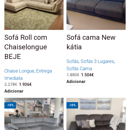
Sofá Roll com
Sofá cama New
Chaiselongue
kátia
BEJE
Sofás
,
Sofás 3 Lugares
,
Sofás Cama
Chaise Longue
,
Entrega
1.880
€
O preço original era:
1.504
€
O preço atual é:
Imediata
1.880€.
1.504€.
Adicionar
2.278
€
O preço original era:
1.936
€
O preço atual é:
2.278€.
1.936€.
Adicionar
-10%
-10%