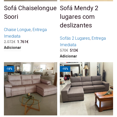
Sofá Chaiselongue
Sofá Mendy 2
Soori
lugares com
deslizantes
Chaise Longue
,
Entrega
Imediata
Sofás 2 Lugares
,
Entrega
2.072
€
O preço original era:
1.761
€
O preço atual é:
Imediata
2.072€.
1.761€.
Adicionar
570
€
O preço original era:
513
€
O preço atual é:
570€.
513€.
Adicionar
-10%
-15%