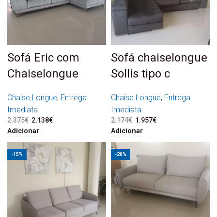
Sofá Eric com
Sofá chaiselongue
Chaiselongue
Sollis tipo c
Chaise Longue
,
Entrega
Chaise Longue
,
Entrega
Imediata
Imediata
2.375
€
O preço original era:
2.138
€
O preço atual é:
2.174
€
O preço original era:
1.957
€
O preço atual é:
2.375€.
2.138€.
2.174€.
1.957€.
Adicionar
Adicionar
-15%
-20%