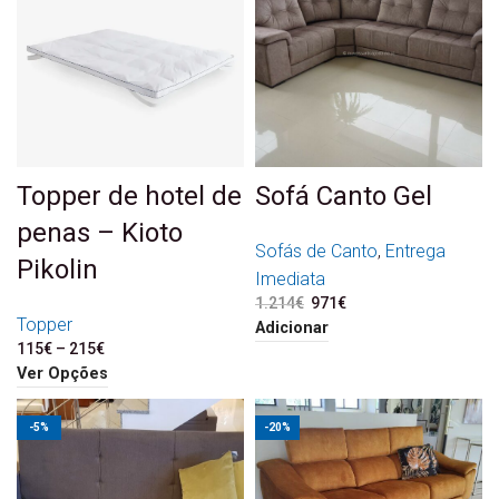
Topper de hotel de
Sofá Canto Gel
penas – Kioto
Sofás de Canto
,
Entrega
Pikolin
Imediata
1.214
€
O preço original era:
971
€
O preço atual é:
Topper
1.214€.
971€.
Adicionar
115
€
–
215
€
Price range: 115€
through 215€
Ver Opções
-5%
-20%