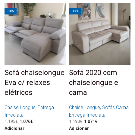
-10%
-10%
Sofá chaiselongue
Sofá 2020 com
Eva c/ relaxes
chaiselongue e
elétricos
cama
Chaise Longue
,
Entrega
Chaise Longue
,
Sofás Cama
,
Imediata
Entrega Imediata
1.195
€
O preço original era:
1.076
€
O preço atual é:
1.190
€
O preço original era:
1.071
€
O preço atual é:
1.195€.
1.076€.
1.190€.
1.071€.
Adicionar
Adicionar