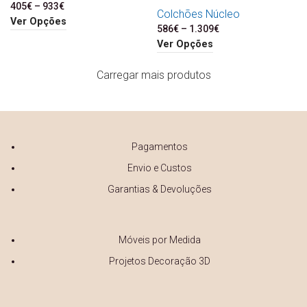
405
€
–
933
€
Price range: 405€
Colchões Núcleo
through 933€
Ver Opções
586
€
–
1.309
€
Price range: 586€
through 1.309€
Ver Opções
Carregar mais produtos
Pagamentos
Envio e Custos
Garantias & Devoluções
Móveis por Medida
Projetos Decoração 3D