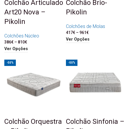
Colchão Articulado
Colchão Brio-
Art20 Nova –
Pikolin
Pikolin
Colchões de Molas
417
€
–
961
€
Price range: 417€
Colchões Núcleo
through 961€
Ver Opções
386
€
–
810
€
Price range: 386€
through 810€
Ver Opções
-50%
-50%
Colchão Orquestra
Colchão Sinfonia –