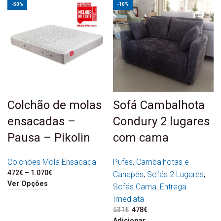
-50%
-10%
Colchão de molas
Sofá Cambalhota
ensacadas –
Condury 2 lugares
Pausa – Pikolin
com cama
Colchões Mola Ensacada
Pufes, Cambalhotas e
472
€
–
1.070
€
Price range: 472€
Canapés
,
Sofás 2 Lugares
,
through 1.070€
Ver Opções
Sofás Cama
,
Entrega
Imediata
531
€
O preço original era:
478
€
O preço atual é:
531€.
478€.
Adicionar