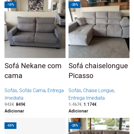
-10%
-20%
Sofá Nekane com
Sofá chaiselongue
cama
Picasso
Sofás
,
Sofás Cama
,
Entrega
Sofás
,
Chaise Longue
,
Imediata
Entrega Imediata
943
€
O preço original era:
849
€
O preço atual é:
1.467
€
O preço original era:
1.174
€
O preço atual é:
943€.
849€.
1.467€.
1.174€.
Adicionar
Adicionar
-50%
-20%