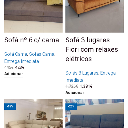
Sofá nº 6 c/ cama
Sofá 3 lugares
Fiori com relaxes
Sofá Cama
,
Sofás Cama
,
elétricos
Entrega Imediata
445
€
O preço original era:
423
€
O preço atual é:
445€.
423€.
Sofás 3 Lugares
,
Entrega
Adicionar
Imediata
1.726
€
O preço original era:
1.381
€
O preço atual é:
1.726€.
1.381€.
Adicionar
-15%
-20%