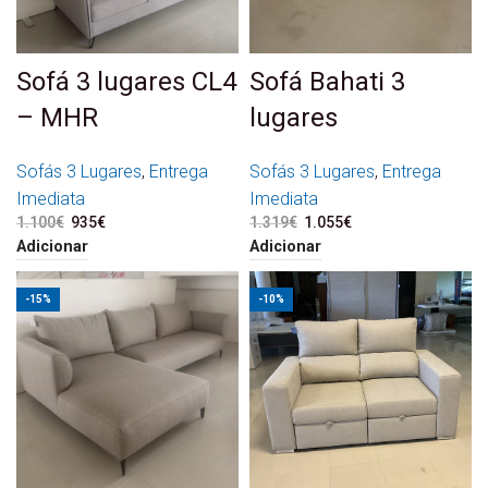
Sofá 3 lugares CL4
Sofá Bahati 3
– MHR
lugares
Sofás 3 Lugares
,
Entrega
Sofás 3 Lugares
,
Entrega
Imediata
Imediata
1.100
€
O preço original era:
935
€
O preço atual é:
1.319
€
O preço original era:
1.055
€
O preço atual é:
1.100€.
935€.
1.319€.
1.055€.
Adicionar
Adicionar
-15%
-10%