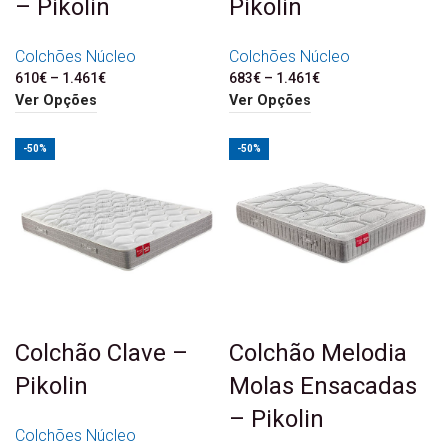
– Pikolin
Pikolin
Colchões Núcleo
Colchões Núcleo
610
€
–
1.461
€
Price range: 610€
683
€
–
1.461
€
Price range: 683€
through 1.461€
through 1.461€
Ver Opções
Ver Opções
-50%
-50%
Colchão Clave –
Colchão Melodia
Pikolin
Molas Ensacadas
– Pikolin
Colchões Núcleo