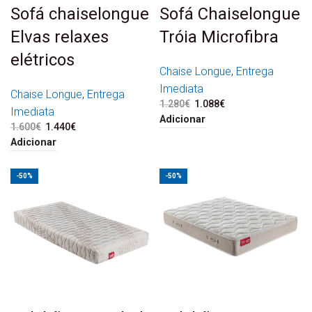
Sofá chaiselongue
Sofá Chaiselongue
Elvas relaxes
Tróia Microfibra
elétricos
Chaise Longue
,
Entrega
Imediata
Chaise Longue
,
Entrega
1.280
€
O preço original era:
1.088
€
O preço atual é:
Imediata
1.280€.
1.088€.
Adicionar
1.600
€
O preço original era:
1.440
€
O preço atual é:
1.600€.
1.440€.
Adicionar
-50%
-50%