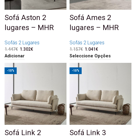
Sofá Aston 2
Sofá Ames 2
lugares – MHR
lugares – MHR
Sofás 2 Lugares
Sofás 2 Lugares
1.447
€
O preço original era:
1.302
€
O preço atual é:
1.157
€
O preço original era:
1.041
€
O preço atual é:
1.447€.
1.302€.
1.157€.
1.041€.
Adicionar
Seleccione Opções
-10%
-10%
Sofá Link 2
Sofá Link 3