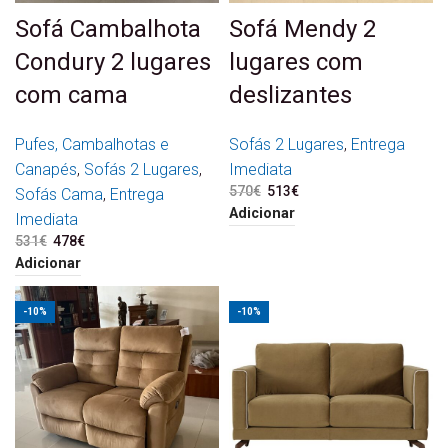
Sofá Cambalhota
Sofá Mendy 2
Condury 2 lugares
lugares com
com cama
deslizantes
Pufes, Cambalhotas e
Sofás 2 Lugares
,
Entrega
Canapés
,
Sofás 2 Lugares
,
Imediata
570
€
O preço original era:
513
€
O preço atual é:
Sofás Cama
,
Entrega
570€.
513€.
Adicionar
Imediata
531
€
O preço original era:
478
€
O preço atual é:
531€.
478€.
Adicionar
-10%
-10%