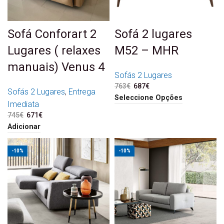
Sofá Conforart 2
Sofá 2 lugares
Lugares ( relaxes
M52 – MHR
manuais) Venus 4
Sofás 2 Lugares
763
€
O preço original era:
687
€
O preço atual é:
Sofás 2 Lugares
,
Entrega
763€.
687€.
Seleccione Opções
Imediata
745
€
O preço original era:
671
€
O preço atual é:
745€.
671€.
Adicionar
-10%
-10%