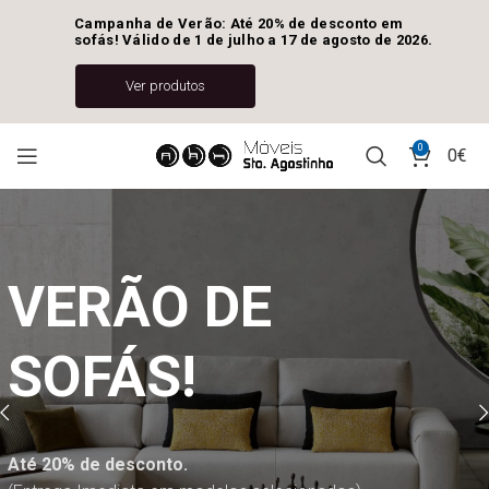
Campanha de Verão: Até 20% de desconto em 
sofás! Válido de 1 de julho a 17 de agosto de 2026.
Ver produtos
0
0
€
VERÃO DE
Encontre o
Qualidade e
SOFÁS!
móvel ideal
design,
para si
unidos
Até 20% de desconto.
Acabado de Chegar
AS NOVAS SALAS DE ESTAR