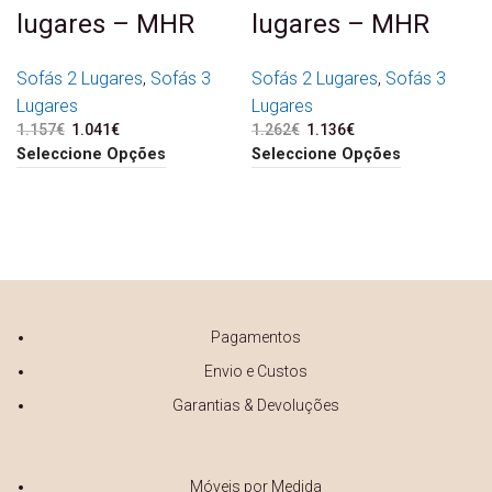
lugares – MHR
lugares – MHR
Sofás 2 Lugares
,
Sofás 3
Sofás 2 Lugares
,
Sofás 3
Lugares
Lugares
1.157
€
O preço original era:
1.041
€
O preço atual é:
1.262
€
O preço original era:
1.136
€
O preço atual é:
1.157€.
1.041€.
1.262€.
1.136€.
Seleccione Opções
Seleccione Opções
Pagamentos
Envio e Custos
Garantias & Devoluções
Móveis por Medida