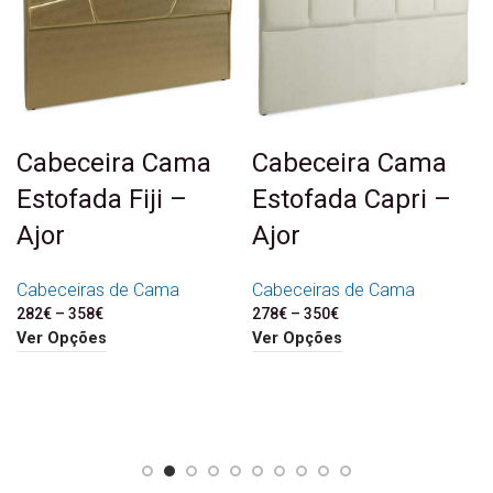
Cabeceira Cama
Cabeceira Cama
Estofada Fiji –
Estofada Capri –
Ajor
Ajor
Cabeceiras de Cama
Cabeceiras de Cama
282
€
–
358
€
Price range: 282€
278
€
–
350
€
Price range: 278€
through 358€
through 350€
Ver Opções
Ver Opções