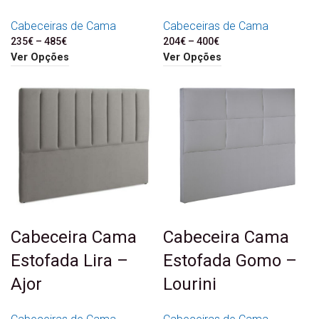
Cabeceiras de Cama
Cabeceiras de Cama
235
€
–
485
€
Price range: 235€
204
€
–
400
€
Price range: 204€
through 485€
through 400€
Ver Opções
Ver Opções
Cabeceira Cama
Cabeceira Cama
Estofada Lira –
Estofada Gomo –
Ajor
Lourini