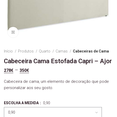
Ver Imagem
Início
Produtos
Quarto
Camas
Cabeceiras de Cama
Cabeceira Cama Estofada Capri – Ajor
–
Price range: 278€ through 350€
278
€
350
€
Cabeceira de cama, um elemento de decoração que pode
personalizar aos seu gosto.
ESCOLHA A MEDIDA
:
0,90