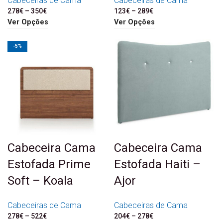
Cabeceiras de Cama
Cabeceiras de Cama
278
€
–
350
€
Price range: 278€
123
€
–
289
€
Price range: 123€
through 350€
through 289€
Ver Opções
Ver Opções
-5%
Cabeceira Cama
Cabeceira Cama
Estofada Prime
Estofada Haiti –
Soft – Koala
Ajor
Cabeceiras de Cama
Cabeceiras de Cama
278
€
–
522
€
Price range: 278€
204
€
–
278
€
Price range: 204€