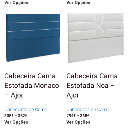
through 522€
through 278€
Ver Opções
Ver Opções
Cabeceira Cama
Cabeceira Cama
Estofada Mónaco
Estofada Noa –
– Ajor
Ajor
Cabeceiras de Cama
Cabeceiras de Cama
308
€
–
382
€
Price range: 308€
294
€
–
368
€
Price range: 294€
through 382€
through 368€
Ver Opções
Ver Opções