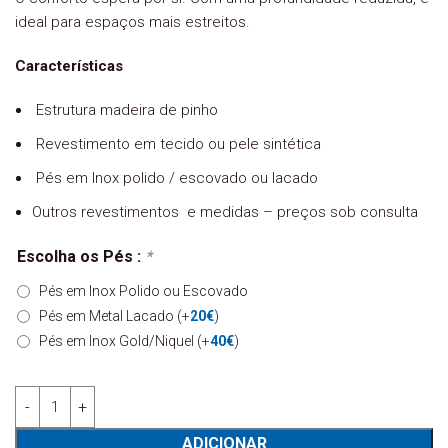
ideal para espaços mais estreitos.
Características
Estrutura madeira de pinho
Revestimento em tecido ou pele sintética
Pés em Inox polido / escovado ou lacado
Outros revestimentos e medidas – preços sob consulta
Escolha os Pés :
*
Pés em Inox Polido ou Escovado
Pés em Metal Lacado
(+
20
€
)
Pés em Inox Gold/Niquel
(+
40
€
)
Quantidade de Sofá 2 lugares M52 - MHR
ADICIONAR