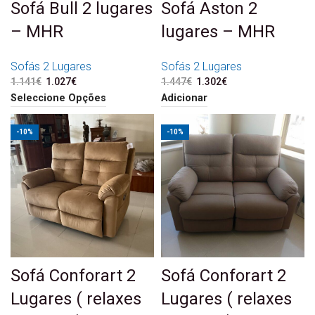
Sofá Bull 2 lugares
Sofá Aston 2
– MHR
lugares – MHR
Sofás 2 Lugares
Sofás 2 Lugares
1.141
€
O preço original era:
1.027
€
O preço atual é:
1.447
€
O preço original era:
1.302
€
O preço atual é:
1.141€.
1.027€.
1.447€.
1.302€.
Seleccione Opções
Adicionar
-10%
-10%
Sofá Conforart 2
Sofá Conforart 2
Lugares ( relaxes
Lugares ( relaxes