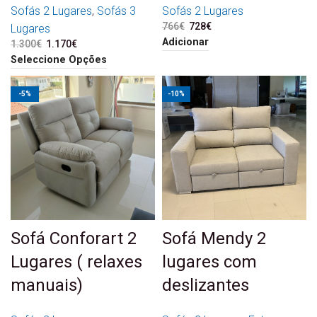
Sofás 2 Lugares
,
Sofás 3
Sofás 2 Lugares
766
€
O preço original era:
728
€
O preço atual é:
Lugares
766€.
728€.
Adicionar
1.300
€
O preço original era:
1.170
€
O preço atual é:
1.300€.
1.170€.
Seleccione Opções
-5%
-10%
Sofá Conforart 2
Sofá Mendy 2
Lugares ( relaxes
lugares com
manuais)
deslizantes