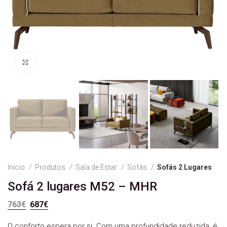
Ver Imagem
Início
Produtos
Sala de Estar
Sofás
Sofás 2 Lugares
Sofá 2 lugares M52 – MHR
O preço original era: 763€.
O preço atual é: 687€.
763
€
687
€
O conforto espera por si. Com uma profundidade reduzida, é