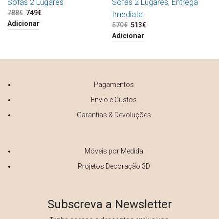
Sofás 2 Lugares
Sofás 2 Lugares
,
Entrega
788
€
O preço original era:
749
€
O preço atual é:
Imediata
788€.
749€.
Adicionar
570
€
O preço original era:
513
€
O preço atual é:
570€.
513€.
Adicionar
Pagamentos
Envio e Custos
Garantias & Devoluções
Móveis por Medida
Projetos Decoração 3D
Subscreva a Newsletter