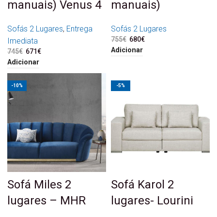
manuais) Venus 4
manuais)
Sofás 2 Lugares
,
Entrega
Sofás 2 Lugares
755
€
O preço original era:
680
€
O preço atual é:
Imediata
755€.
680€.
Adicionar
745
€
O preço original era:
671
€
O preço atual é:
745€.
671€.
Adicionar
-10%
-5%
Sofá Miles 2
Sofá Karol 2
lugares – MHR
lugares- Lourini