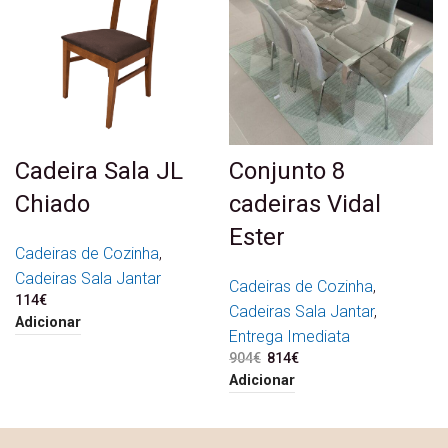
Cadeira Sala JL
Conjunto 8
Chiado
cadeiras Vidal
Ester
Cadeiras de Cozinha
,
Cadeiras Sala Jantar
Cadeiras de Cozinha
,
114
€
Cadeiras Sala Jantar
,
Adicionar
Entrega Imediata
904
€
O preço original era:
814
€
O preço atual é:
904€.
814€.
Adicionar