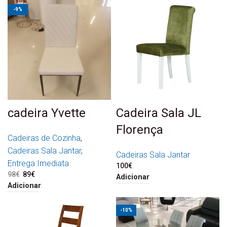
-9%
cadeira Yvette
Cadeira Sala JL
Florença
Cadeiras de Cozinha
,
Cadeiras Sala Jantar
,
Cadeiras Sala Jantar
Entrega Imediata
100
€
98
€
O preço original era: 98€.
89
€
O preço atual é: 89€.
Adicionar
Adicionar
-10%