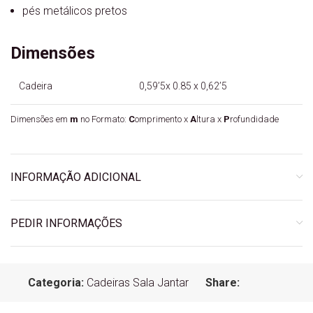
pés metálicos pretos
Dimensões
Cadeira
0,59’5x 0.85 x 0,62’5
Dimensões em
m
no Formato:
C
omprimento x
A
ltura x
P
rofundidade
INFORMAÇÃO ADICIONAL
PEDIR INFORMAÇÕES
Categoria:
Cadeiras Sala Jantar
Share: