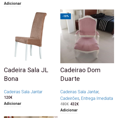
Adicionar
-10%
Cadeira Sala JL
Cadeirao Dom
Bona
Duarte
Cadeiras Sala Jantar
Cadeiras Sala Jantar
,
120
€
Cadeirões
,
Entrega Imediata
Adicionar
480
€
O preço original era:
432
€
O preço atual é:
480€.
432€.
Adicionar