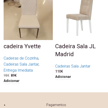
cadeira Yvette
Cadeira Sala JL
Madrid
Cadeiras de Cozinha
,
Cadeiras Sala Jantar
,
Cadeiras Sala Jantar
Entrega Imediata
110
€
98
€
O preço original era: 98€.
89
€
O preço atual é: 89€.
Adicionar
Adicionar
Pagamentos