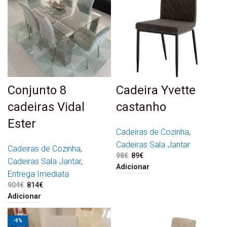
Conjunto 8
Cadeira Yvette
cadeiras Vidal
castanho
Ester
Cadeiras de Cozinha
,
Cadeiras Sala Jantar
Cadeiras de Cozinha
,
98
€
O preço original era: 98€.
89
€
O preço atual é: 89€.
Cadeiras Sala Jantar
,
Adicionar
Entrega Imediata
904
€
O preço original era:
814
€
O preço atual é:
904€.
814€.
Adicionar
-9%