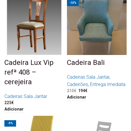
-10%
Cadeira Lux Vip
Cadeira Bali
refª 408 –
Cadeiras Sala Jantar
,
cerejeira
Cadeirões
,
Entrega Imediata
215
€
O preço original era:
194
€
O preço atual é:
Cadeiras Sala Jantar
215€.
194€.
Adicionar
225
€
Adicionar
-9%