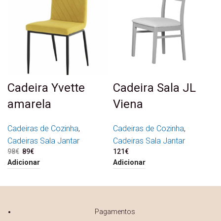
Cadeira Yvette
Cadeira Sala JL
amarela
Viena
Cadeiras de Cozinha
,
Cadeiras de Cozinha
,
Cadeiras Sala Jantar
Cadeiras Sala Jantar
98
€
O preço original era: 98€.
89
€
O preço atual é: 89€.
121
€
Adicionar
Adicionar
Pagamentos