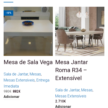
-10%
Mesa de Sala Vega
Mesa Jantar
Roma R34 –
Sala de Jantar
,
Mesas
,
Extensível
Mesas Extensíveis
,
Entrega
Imediata
Sala de Jantar
,
Mesas
,
980
€
O preço original era:
882
€
O preço atual é:
980€.
882€.
Mesas Extensíveis
Adicionar
2.710
€
Adicionar