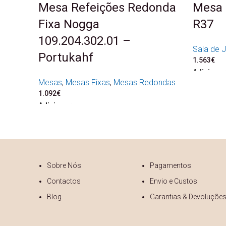
Mesa Refeições Redonda
Mesa 
Fixa Nogga
R37
109.204.302.01 –
Sala de J
Portukahf
1.563
€
Adicionar
Mesas
,
Mesas Fixas
,
Mesas Redondas
1.092
€
Adicionar
Sobre Nós
Pagamentos
Contactos
Envio e Custos
Blog
Garantias & Devoluçõe