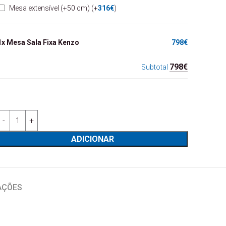
Mesa extensível (+50 cm)
(+
316
€
)
1x
Mesa Sala Fixa Kenzo
798€
798€
Subtotal
Quantidade de Mesa Sala Fixa Kenzo
ADICIONAR
AÇÕES