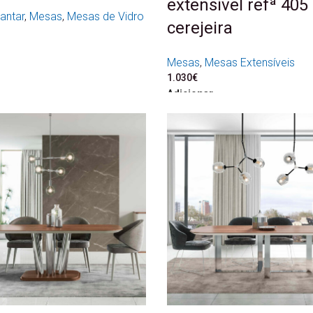
extensível refª 405
antar
,
Mesas
,
Mesas de Vidro
cerejeira
Mesas
,
Mesas Extensíveis
1.030
€
Adicionar