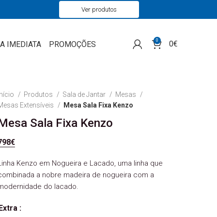
Ver produtos
0
0
€
A IMEDIATA
PROMOÇÕES
Início
Produtos
Sala de Jantar
Mesas
Mesas Extensíveis
Mesa Sala Fixa Kenzo
Mesa Sala Fixa Kenzo
798
€
Linha Kenzo em Nogueira e Lacado, uma linha que
combinada a nobre madeira de nogueira com a
modernidade do lacado.
Extra :