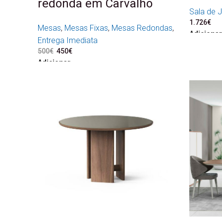
redonda em Carvalho
Sala de J
1.726
€
Mesas
,
Mesas Fixas
,
Mesas Redondas
,
Adicionar
Entrega Imediata
500
€
O preço original era: 500€.
450
€
O preço atual é: 450€.
Adicionar