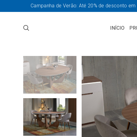
Campanha de Verão: Até 20% de desconto em so
INÍCIO
PR