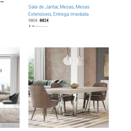
 –
Sala de Jantar
,
Mesas
,
Mesas
Extensíveis
,
Entrega Imediata
980
€
O preço original era: 980€.
882
€
O preço atual é: 882€.
Adicionar