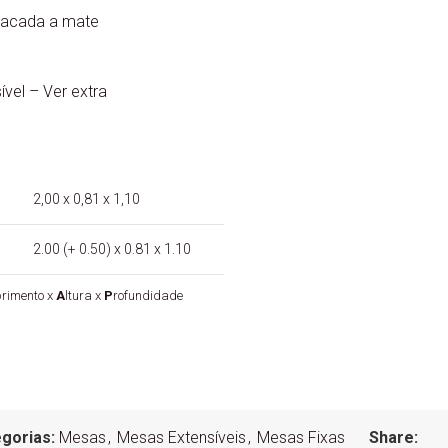
lacada a mate
ível – Ver extra
2,00 x 0,81 x 1,10
2.00 (+ 0.50) x 0.81 x 1.10
rimento x
A
ltura x
P
rofundidade
gorias:
Mesas
,
Mesas Extensíveis
,
Mesas Fixas
Share: