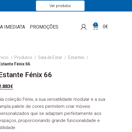
Ver produtos
0
0
€
A IMEDIATA
PROMOÇÕES
Início
Produtos
Sala de Estar
Estantes
Estante Fénix 66
Estante Fénix 66
2.883
€
Na coleção Fénix, a sua versatilidade modular e a sua
ampla palete de cores permitem criar móveis
personalizados que se adaptam perfeitamente aos
espaços, proporcionando grande funcionalidade e
utilidade.