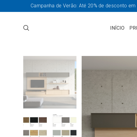
Campanha de Verão: Até 20% de desconto em so
INÍCIO
PR