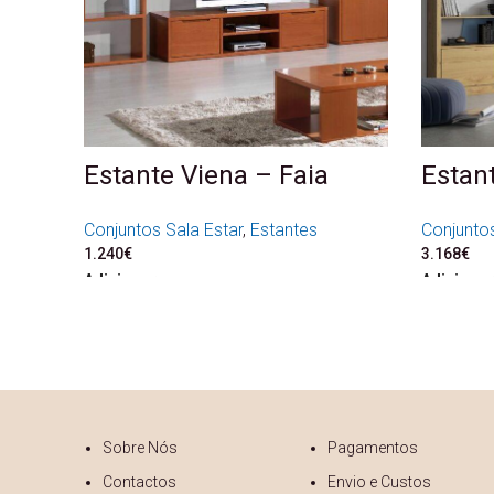
Estante Viena – Faia
Estant
Conjuntos Sala Estar
,
Estantes
Conjuntos
1.240
€
3.168
€
Adicionar
Adicionar
Sobre Nós
Pagamentos
Contactos
Envio e Custos