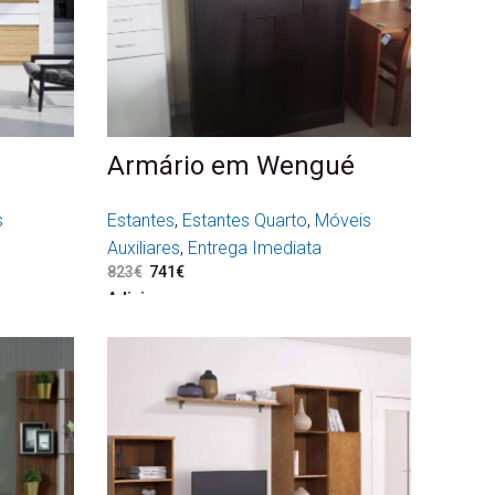
Armário em Wengué
s
Estantes
,
Estantes Quarto
,
Móveis
Auxiliares
,
Entrega Imediata
823
€
O preço original era: 823€.
741
€
O preço atual é: 741€.
Adicionar