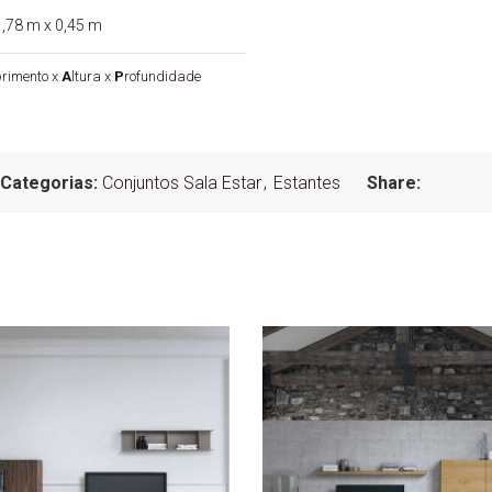
,78 m x 0,45 m
rimento x
A
ltura x
P
rofundidade
Categorias:
Conjuntos Sala Estar
,
Estantes
Share: