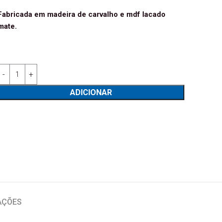
Fabricada em madeira de carvalho e mdf lacado
mate.
Quantidade de Estante Fénix 66
ADICIONAR
AÇÕES