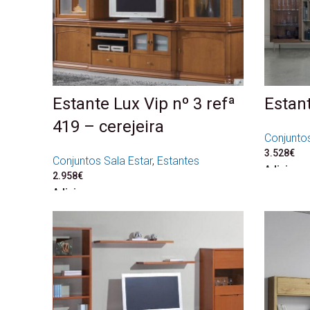
Estante Lux Vip nº 3 refª
Estant
419 – cerejeira
Conjuntos
3.528
€
Conjuntos Sala Estar
,
Estantes
Adicionar
2.958
€
Adicionar