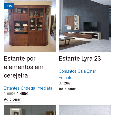
-10%
Estante por
Estante Lyra 23
elementos em
Conjuntos Sala Estar
,
cerejeira
Estantes
3.128
€
Estantes
,
Entrega Imediata
Adicionar
1.650
€
O preço original era:
1.485
€
O preço atual é:
1.650€.
1.485€.
Adicionar