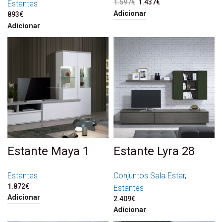
1.597
€
O preço original era:
1.437
€
O preço atual é:
Estantes
1.597€.
1.437€.
Adicionar
893
€
Adicionar
Estante Maya 1
Estante Lyra 28
Estantes
Conjuntos Sala Estar
,
1.872
€
Estantes
Adicionar
2.409
€
Adicionar