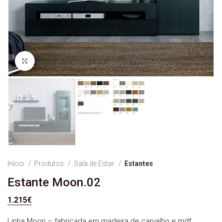
Ver Imagem
Início
Produtos
Sala de Estar
Estantes
Estante Moon.02
1.215
€
Linha Moon – fabricada em madeira de carvalho e mdf