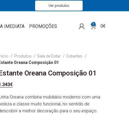
Ver produtos
0
0
€
A IMEDIATA
PROMOÇÕES
Início
Produtos
Sala de Estar
Estantes
Estante Oreana Composição 01
Estante Oreana Composição 01
1.343
€
Linha Oreana combina mobiliário moderno com uma
beleza e classe muito funcional, no sentido de
descobrir a melhor decoração para o seu espaço.