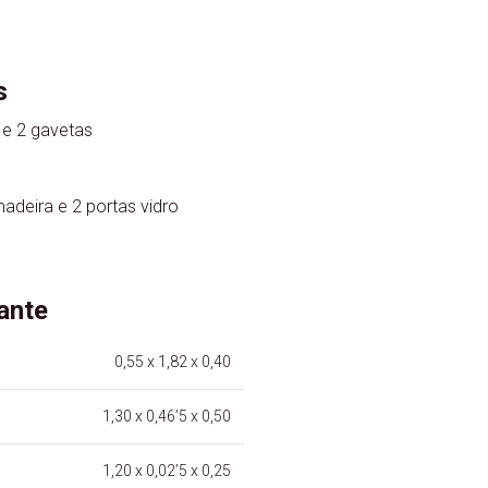
s
 e 2 gavetas
adeira e 2 portas vidro
ante
0,55 x 1,82 x 0,40
1,30 x 0,46’5 x 0,50
1,20 x 0,02’5 x 0,25