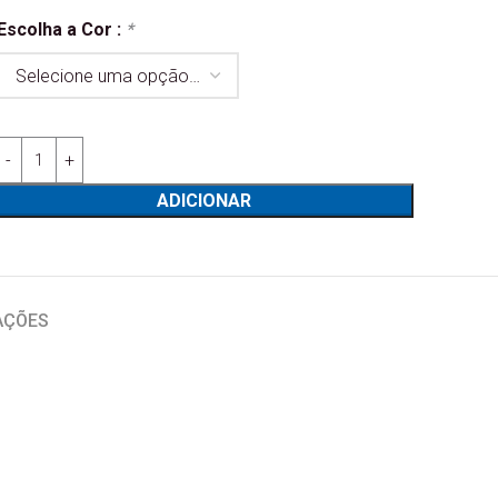
Escolha a Cor :
*
Quantidade de Estante Oreana Composição 01
ADICIONAR
AÇÕES