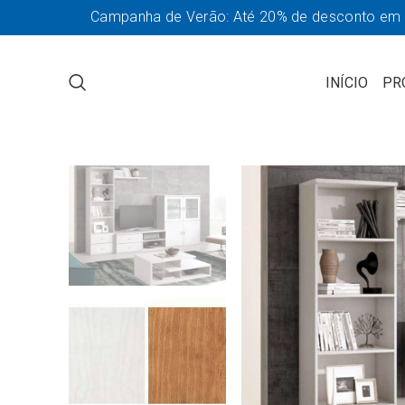
Campanha de Verão: Até 20% de desconto em so
INÍCIO
PR