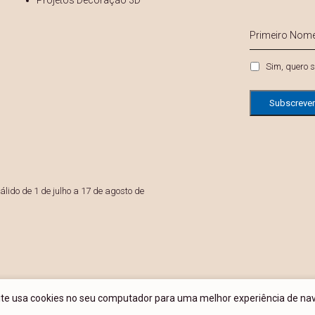
Projetos Decoração 3D
s
Primeiro
Nome
*
Privacidade
Sim, quero s
lido de 1 de julho a 17 de agosto de
site usa cookies no seu computador para uma melhor experiência de na