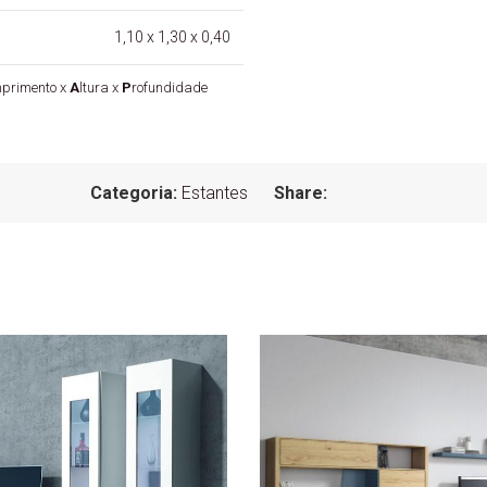
1,10 x 1,30 x 0,40
primento x
A
ltura x
P
rofundidade
Categoria:
Estantes
Share: