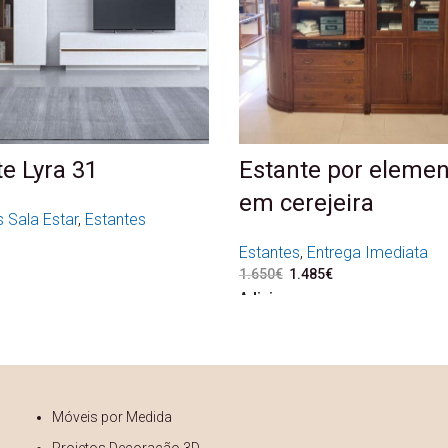
e Lyra 31
Estante por eleme
em cerejeira
 Sala Estar
,
Estantes
Estantes
,
Entrega Imediata
1.650
€
O preço original era: 1.
1.485
€
O preço atual é: 1
Adicionar
Móveis por Medida