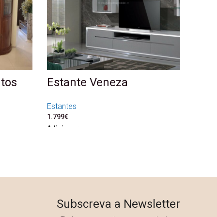
ntos
Estante Veneza
Estantes
1.799
€
Adicionar
650€.
.485€.
Subscreva a Newsletter