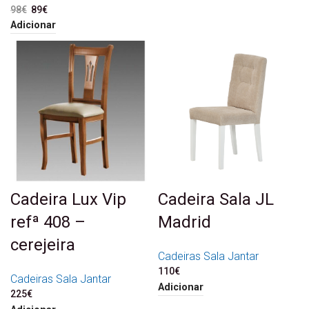
98
€
O preço original era: 98€.
89
€
O preço atual é: 89€.
Adicionar
Cadeira Lux Vip
Cadeira Sala JL
refª 408 –
Madrid
cerejeira
Cadeiras Sala Jantar
110
€
Cadeiras Sala Jantar
Adicionar
225
€