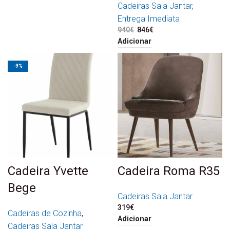
Cadeiras Sala Jantar
,
Entrega Imediata
940
€
O preço original era:
846
€
O preço atual é:
940€.
846€.
Adicionar
-9%
Cadeira Yvette
Cadeira Roma R35
Bege
Cadeiras Sala Jantar
319
€
Cadeiras de Cozinha
,
Adicionar
Cadeiras Sala Jantar