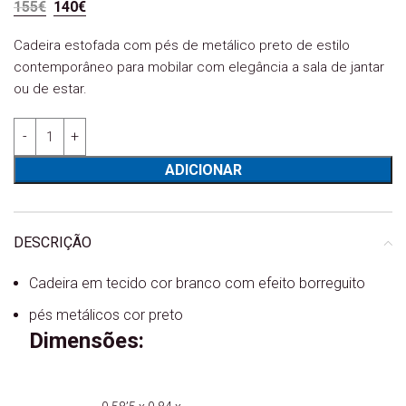
O preço original era: 155€.
O preço atual é: 140€.
155
€
140
€
Cadeira estofada com pés de metálico preto de estilo
contemporâneo para mobilar com elegância a sala de jantar
ou de estar.
Quantidade de Cadeira Mia branco
ADICIONAR
DESCRIÇÃO
Cadeira em tecido cor branco com efeito borreguito
pés metálicos cor preto
Dimensões: