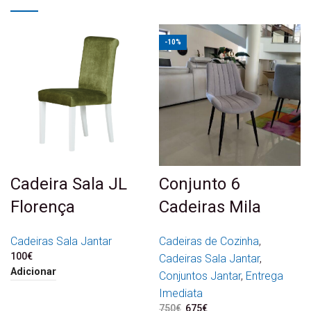
-10%
Cadeira Sala JL
Conjunto 6
Florença
Cadeiras Mila
Cadeiras Sala Jantar
Cadeiras de Cozinha
,
100
€
Cadeiras Sala Jantar
,
Adicionar
Conjuntos Jantar
,
Entrega
Imediata
750
€
O preço original era:
675
€
O preço atual é: