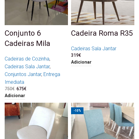
Conjunto 6
Cadeira Roma R35
Cadeiras Mila
Cadeiras Sala Jantar
319
€
Cadeiras de Cozinha
,
Adicionar
Cadeiras Sala Jantar
,
Conjuntos Jantar
,
Entrega
Imediata
750
€
O preço original era:
675
€
O preço atual é:
750€.
675€.
Adicionar
-10%