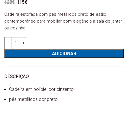
O preço original era: 128€.
O preço atual é: 115€.
128
€
115
€
Cadeira estofada com pés metálicos preto de estilo
contemporâneo para mobiliar com elegância a sala de jantar
ou cozinha.
Quantidade de Cadeira Dafne cinzento
ADICIONAR
DESCRIÇÃO
Cadeira em polipiel cor cinzento
pés metálicos cor preto