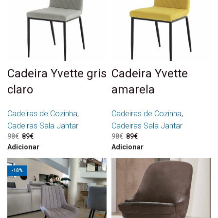
Cadeira Yvette gris
Cadeira Yvette
claro
amarela
Cadeiras de Cozinha
,
Cadeiras de Cozinha
,
Cadeiras Sala Jantar
Cadeiras Sala Jantar
98
€
O preço original era: 98€.
89
€
O preço atual é: 89€.
98
€
O preço original era: 98€.
89
€
O preço atual é: 89€.
Adicionar
Adicionar
-10%