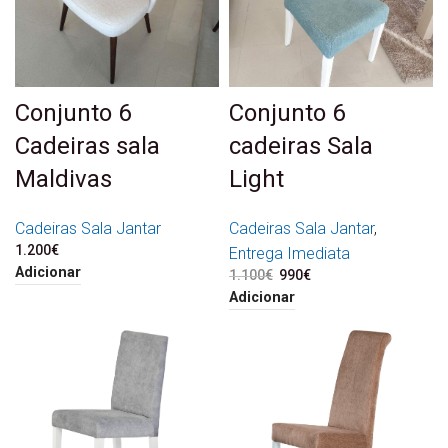
Conjunto 6
Conjunto 6
Cadeiras sala
cadeiras Sala
Maldivas
Light
Cadeiras Sala Jantar
Cadeiras Sala Jantar
,
1.200
€
Entrega Imediata
Adicionar
1.100
€
O preço original era:
990
€
O preço atual é:
1.100€.
990€.
Adicionar