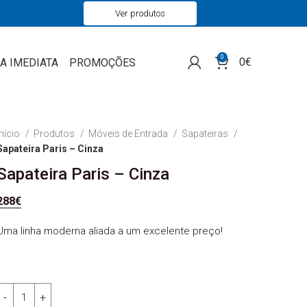
Ver produtos
0
0
€
A IMEDIATA
PROMOÇÕES
Início
Produtos
Móveis de Entrada
Sapateiras
Sapateira Paris – Cinza
Sapateira Paris – Cinza
288
€
Uma linha moderna aliada a um excelente preço!
Quantidade de Sapateira Paris - Cinza