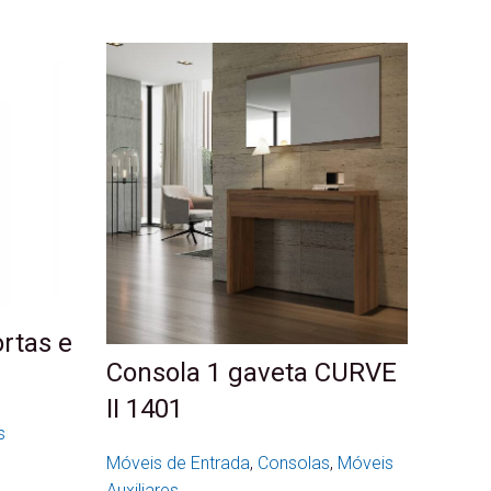
ortas e
Consola 1 gaveta CURVE
II 1401
s
Móveis de Entrada
,
Consolas
,
Móveis
Auxiliares