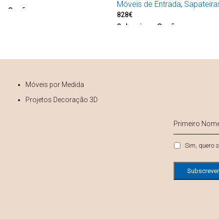
Móveis de Entrada
,
Sapateira
ne Opções
828
€
Seleccione Opções
Móveis por Medida
Projetos Decoração 3D
s
Primeiro
Nome
*
Privacidade
Sim, quero s