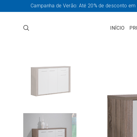
Campanha de Verão: Até 20% de desconto em so
INÍCIO
PR