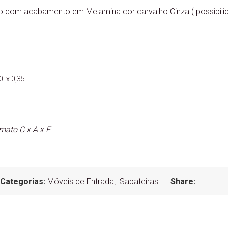
 com acabamento em Melamina cor carvalho Cinza ( possibili
 x 0,35
ato C x A x F
Categorias:
Móveis de Entrada
,
Sapateiras
Share: