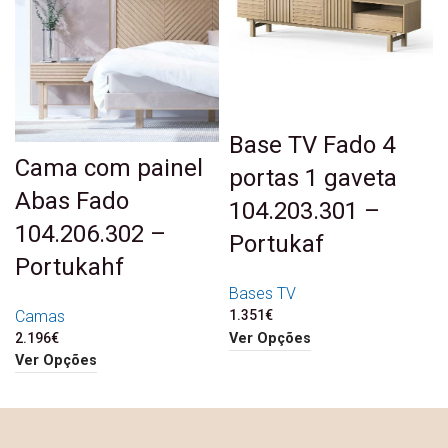
Base TV Fado 4
Cama com painel
portas 1 gaveta
Abas Fado
104.203.301 –
104.206.302 –
Portukaf
Portukahf
Bases TV
Camas
1.351
€
Ver Opções
2.196
€
Ver Opções