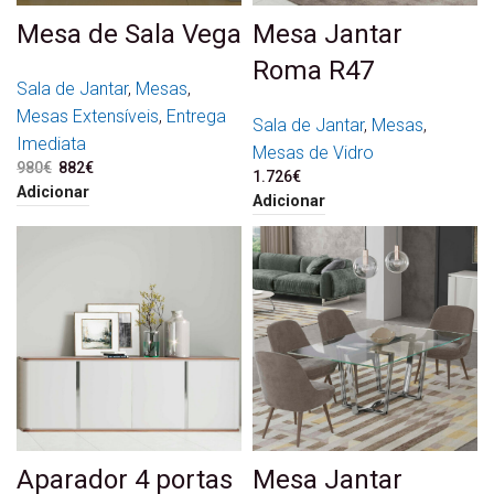
Mesa de Sala Vega
Mesa Jantar
Roma R47
Sala de Jantar
,
Mesas
,
Mesas Extensíveis
,
Entrega
Sala de Jantar
,
Mesas
,
Imediata
Mesas de Vidro
980
€
O preço original era:
882
€
O preço atual é:
1.726
€
980€.
882€.
Adicionar
Adicionar
Aparador 4 portas
Mesa Jantar