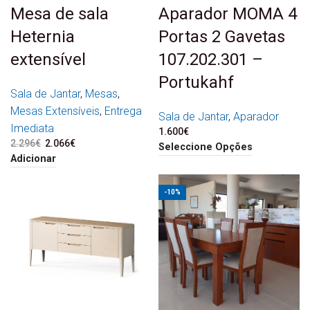
Mesa de sala
Aparador MOMA 4
Heternia
Portas 2 Gavetas
extensível
107.202.301 –
Portukahf
Sala de Jantar
,
Mesas
,
Mesas Extensíveis
,
Entrega
Sala de Jantar
,
Aparador
Imediata
1.600
€
2.296
€
O preço original era:
2.066
€
O preço atual é:
Seleccione Opções
2.296€.
2.066€.
Adicionar
-10%