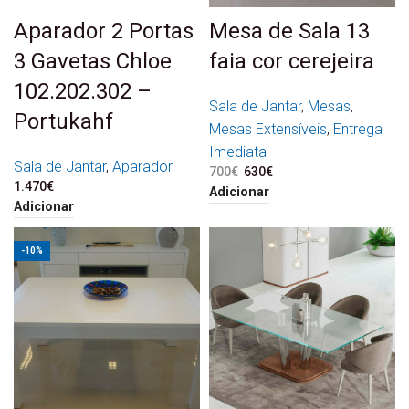
Aparador 2 Portas
Mesa de Sala 13
3 Gavetas Chloe
faia cor cerejeira
102.202.302 –
Sala de Jantar
,
Mesas
,
Portukahf
Mesas Extensíveis
,
Entrega
Imediata
Sala de Jantar
,
Aparador
700
€
O preço original era:
630
€
O preço atual é:
1.470
€
700€.
630€.
Adicionar
Adicionar
-10%