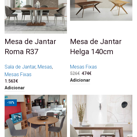
Mesa de Jantar
Mesa de Jantar
Roma R37
Helga 140cm
Sala de Jantar
,
Mesas
,
Mesas Fixas
526
€
O preço original era:
474
€
O preço atual é:
Mesas Fixas
526€.
474€.
Adicionar
1.563
€
Adicionar
-10%