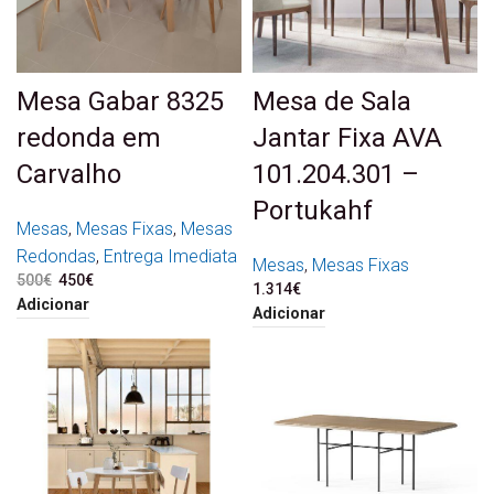
Mesa Gabar 8325
Mesa de Sala
redonda em
Jantar Fixa AVA
Carvalho
101.204.301 –
Portukahf
Mesas
,
Mesas Fixas
,
Mesas
Redondas
,
Entrega Imediata
Mesas
,
Mesas Fixas
500
€
O preço original era:
450
€
O preço atual é:
1.314
€
500€.
450€.
Adicionar
Adicionar