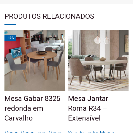
PRODUTOS RELACIONADOS
-10%
Mesa Gabar 8325
Mesa Jantar
redonda em
Roma R34 –
Carvalho
Extensível
Mesas
,
Mesas Fixas
,
Mesas
Sala de Jantar
,
Mesas
,