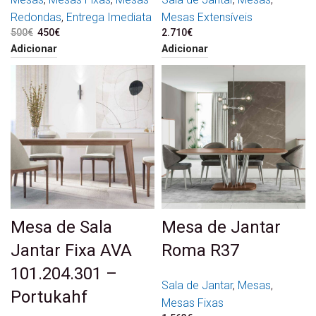
Redondas
,
Entrega Imediata
Mesas Extensíveis
500
€
O preço original era:
450
€
O preço atual é:
2.710
€
500€.
450€.
Adicionar
Adicionar
Mesa de Sala
Mesa de Jantar
Jantar Fixa AVA
Roma R37
101.204.301 –
Sala de Jantar
,
Mesas
,
Portukahf
Mesas Fixas