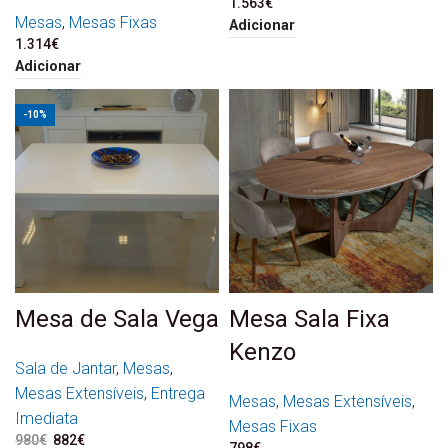
1.563
€
Mesas
,
Mesas Fixas
Adicionar
1.314
€
Adicionar
-10%
Mesa de Sala Vega
Mesa Sala Fixa
Kenzo
Sala de Jantar
,
Mesas
,
Mesas Extensíveis
,
Entrega
Mesas
,
Mesas Extensíveis
,
Imediata
Mesas Fixas
980
€
O preço original era:
882
€
O preço atual é:
798
€