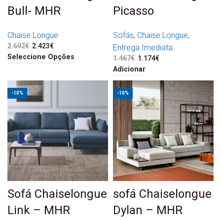
Bull- MHR
Picasso
Chaise Longue
Sofás
,
Chaise Longue
,
2.692
€
O preço original era:
2.423
€
O preço atual é:
Entrega Imediata
2.692€.
2.423€.
Seleccione Opções
1.467
€
O preço original era:
1.174
€
O preço atual é:
1.467€.
1.174€.
Adicionar
-10%
-10%
Sofá Chaiselongue
sofá Chaiselongue
Link – MHR
Dylan – MHR