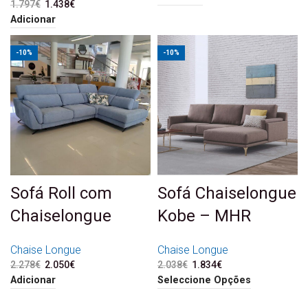
1.797
€
O preço original era:
1.438
€
O preço atual é:
1.797€.
1.438€.
Adicionar
-10%
-10%
Sofá Roll com
Sofá Chaiselongue
Chaiselongue
Kobe – MHR
Chaise Longue
Chaise Longue
2.278
€
O preço original era:
2.050
€
O preço atual é:
2.038
€
O preço original era:
1.834
€
O preço atual é:
2.278€.
2.050€.
2.038€.
1.834€.
Adicionar
Seleccione Opções