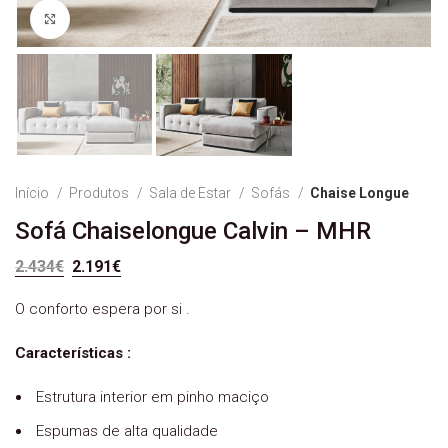
Ver Imagem
Início
Produtos
Sala de Estar
Sofás
Chaise Longue
Sofá Chaiselongue Calvin – MHR
O preço original era: 2.434€.
O preço atual é: 2.191€.
2.434
€
2.191
€
O conforto espera por si .
Características :
Estrutura interior em pinho maciço
Espumas de alta qualidade