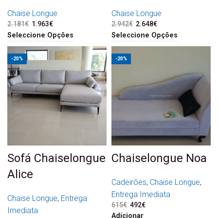
Chaise Longue
Chaise Longue
2.181
€
O preço original era:
1.963
€
O preço atual é:
2.942
€
O preço original era:
2.648
€
O preço atual é:
2.181€.
1.963€.
2.942€.
2.648€.
Seleccione Opções
Seleccione Opções
-20%
-20%
Sofá Chaiselongue
Chaiselongue Noa
Alice
Cadeirões
,
Chaise Longue
,
Entrega Imediata
Chaise Longue
,
Entrega
615
€
O preço original era:
492
€
O preço atual é:
Imediata
615€.
492€.
Adicionar