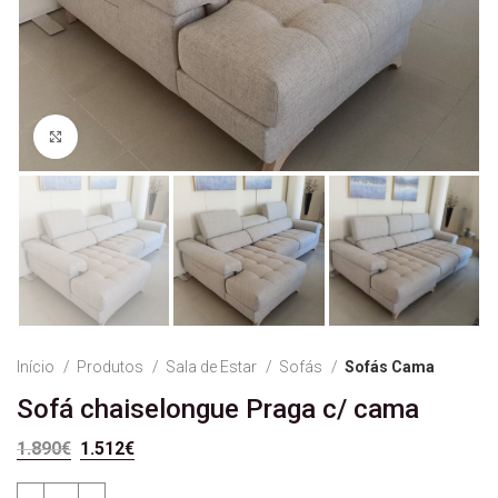
Ver Imagem
Início
Produtos
Sala de Estar
Sofás
Sofás Cama
Sofá chaiselongue Praga c/ cama
O preço original era: 1.890€.
O preço atual é: 1.512€.
1.890
€
1.512
€
Quantidade de Sofá chaiselongue Praga c/ cama