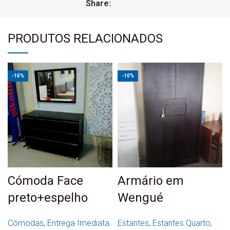
Share:
PRODUTOS RELACIONADOS
-10%
-10%
Cómoda Face
Armário em
preto+espelho
Wengué
Cómodas
,
Entrega Imediata
Estantes
,
Estantes Quarto
,