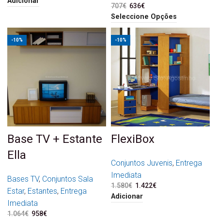
Adicionar
707
€
O preço original era:
636
€
O preço atual é:
707€.
636€.
Seleccione Opções
-10%
-10%
Base TV + Estante
FlexiBox
Ella
Conjuntos Juvenis
,
Entrega
Imediata
Bases TV
,
Conjuntos Sala
1.580
€
O preço original era:
1.422
€
O preço atual é:
Estar
,
Estantes
,
Entrega
1.580€.
1.422€.
Adicionar
Imediata
1.064
€
O preço original era:
958
€
O preço atual é: