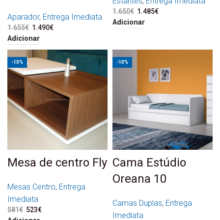
Estantes
,
Entrega Imediata
1.650
€
O preço original era:
1.485
€
O preço atual é:
Aparador
,
Entrega Imediata
1.650€.
1.485€.
Adicionar
1.655
€
O preço original era:
1.490
€
O preço atual é:
1.655€.
1.490€.
Adicionar
-10%
-10%
Mesa de centro Fly
Cama Estúdio
Oreana 10
Mesas Centro
,
Entrega
Imediata
Camas Duplas
,
Entrega
581
€
O preço original era:
523
€
O preço atual é:
Imediata
581€.
523€.