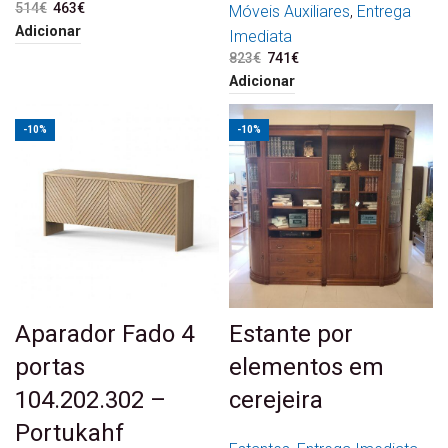
514
€
O preço original era:
463
€
O preço atual é:
Móveis Auxiliares
,
Entrega
514€.
463€.
Adicionar
Imediata
823
€
O preço original era:
741
€
O preço atual é:
823€.
741€.
Adicionar
-10%
-10%
Aparador Fado 4
Estante por
portas
elementos em
104.202.302 –
cerejeira
Portukahf