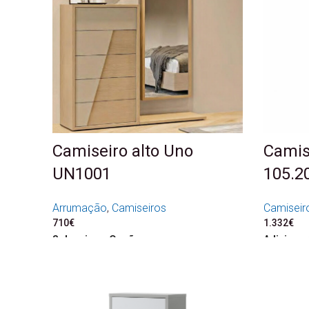
Camiseiro alto Uno
Camis
UN1001
105.2
Arrumação
,
Camiseiros
Camiseir
710
€
1.332
€
Seleccione Opções
Adicionar