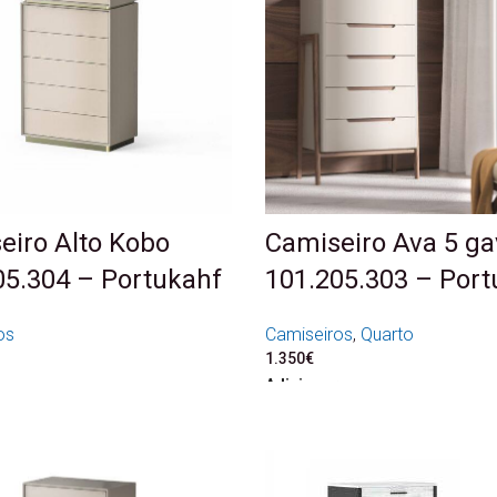
eiro Alto Kobo
Camiseiro Ava 5 ga
05.304 – Portukahf
101.205.303 – Port
os
Camiseiros
,
Quarto
1.350
€
Adicionar