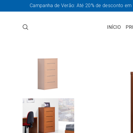
Campanha de Verão: Até 20% de desconto em so
INÍCIO
PR