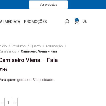
Ver produtos
0
0
€
A IMEDIATA
PROMOÇÕES
Início
Produtos
Quarto
Arrumação
Camiseiros
Camiseiro Viena – Faia
Camiseiro Viena – Faia
314
€
Para quem gosta de Simplicidade.
Quantidade de Camiseiro Viena - Faia