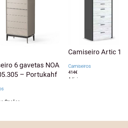
Camiseiro Artic 1
eiro 6 gavetas NOA
Camiseiros
414
€
05.305 – Portukahf
Adicionar
os
ne Opções