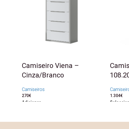
Camiseiro Viena –
Camis
Cinza/Branco
108.2
Camiseiros
Camiseir
270
€
1.304
€
Adicionar
Seleccio