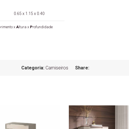
0.65 x 1.15 x 0.40
rimento x
A
ltura x
P
rofundidade
Categoria:
Camiseiros
Share: