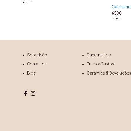
Adicionar
Camiseir
658
€
Adicionar
Sobre Nós
Pagamentos
Contactos
Envio e Custos
Blog
Garantias & Devoluçõe