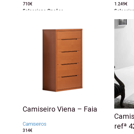
710
€
1.249
€
Seleccione Opções
Seleccio
Camiseiro Viena – Faia
Camise
Camiseiros
refª 4
314
€