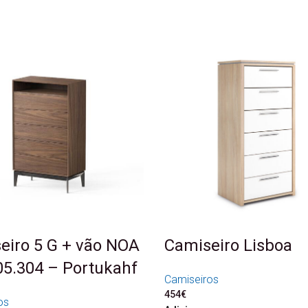
eiro 5 G + vão NOA
Camiseiro Lisboa
05.304 – Portukahf
Camiseiros
454
€
os