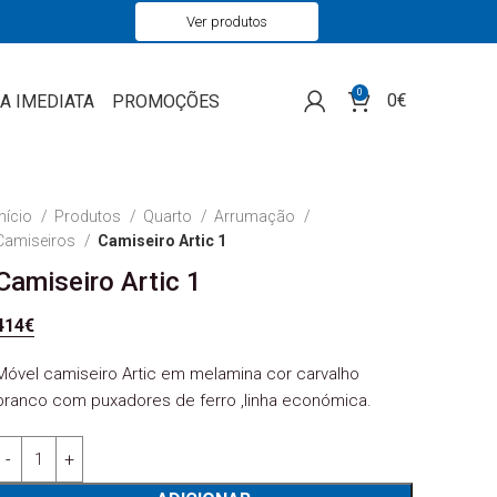
Ver produtos
0
0
€
A IMEDIATA
PROMOÇÕES
Início
Produtos
Quarto
Arrumação
Camiseiros
Camiseiro Artic 1
Camiseiro Artic 1
414
€
Móvel camiseiro Artic em melamina cor carvalho
branco com puxadores de ferro ,linha económica.
Quantidade de Camiseiro Artic 1