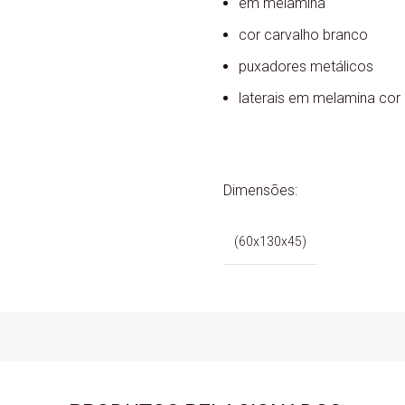
em melamina
cor carvalho branco
puxadores metálicos
laterais em melamina cor 
Dimensões:
(60x130x45)