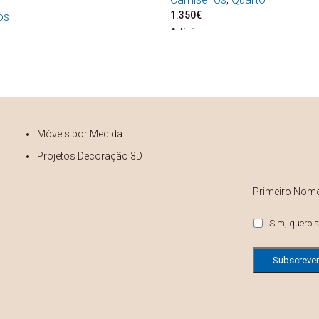
1.350
€
os
Adicionar
Móveis por Medida
Projetos Decoração 3D
s
Primeiro
Nome
*
Privacidade
Sim, quero s