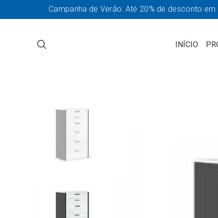
Campanha de Verão: Até 20% de desconto em so
INÍCIO
PR