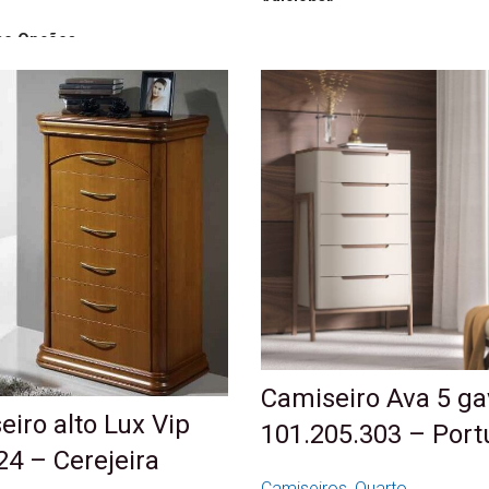
Adicionar
ne Opções
Camiseiro Ava 5 ga
iro alto Lux Vip
101.205.303 – Port
24 – Cerejeira
Camiseiros
,
Quarto