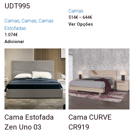
UDT995
Camas
514
€
–
644
€
Price range: 514€
Camas
,
Camas
,
Camas
through 644€
Ver Opções
Estofadas
1.074
€
Adicionar
Cama Estofada
Cama CURVE
Zen Uno 03
CR919