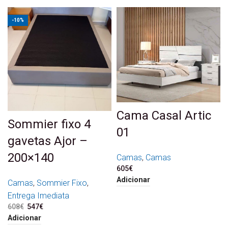
-10%
Cama Casal Artic
Sommier fixo 4
01
gavetas Ajor –
200×140
Camas
,
Camas
605
€
Adicionar
Camas
,
Sommier Fixo
,
Entrega Imediata
608
€
O preço original era:
547
€
O preço atual é:
608€.
547€.
Adicionar