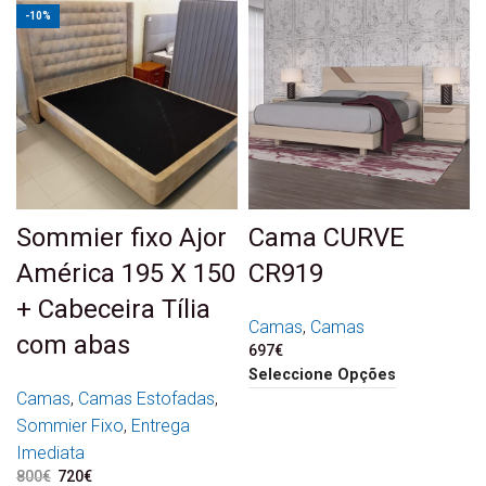
-10%
Sommier fixo Ajor
Cama CURVE
América 195 X 150
CR919
+ Cabeceira Tília
Camas
,
Camas
com abas
697
€
Seleccione Opções
Camas
,
Camas Estofadas
,
Sommier Fixo
,
Entrega
Imediata
800
€
O preço original era:
720
€
O preço atual é: