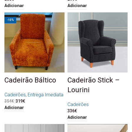
Adicionar
Adicionar
-10%
Cadeirão Báltico
Cadeirão Stick –
Lourini
Cadeirões
,
Entrega Imediata
354
€
O preço original era:
319
€
O preço atual é:
Cadeirões
354€.
319€.
Adicionar
336
€
Adicionar