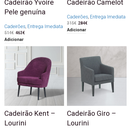
Cadeirão Yvoire
Cadeirão Camelot
Pele genuína
Cadeirões
,
Entrega Imediata
315
€
O preço original era:
284
€
O preço atual é:
Cadeirões
,
Entrega Imediata
315€.
284€.
Adicionar
514
€
O preço original era:
463
€
O preço atual é:
514€.
463€.
Adicionar
Cadeirão Kent –
Cadeirão Giro –
Lourini
Lourini