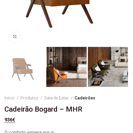
Ver Imagem
Início
Produtos
Sala de Estar
Cadeirões
Cadeirão Bogard – MHR
936
€
O conforto espera por si .