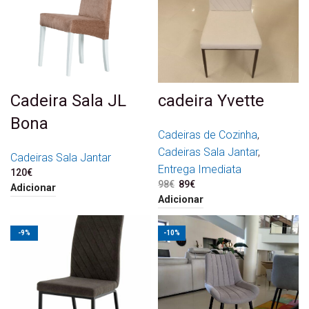
Cadeira Sala JL
cadeira Yvette
Bona
Cadeiras de Cozinha
,
Cadeiras Sala Jantar
,
Cadeiras Sala Jantar
Entrega Imediata
120
€
98
€
O preço original era: 98€.
89
€
O preço atual é: 89€.
Adicionar
Adicionar
-9%
-10%