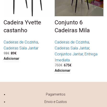
Cadeira Yvette
Conjunto 6
castanho
Cadeiras Mila
Cadeiras de Cozinha
,
Cadeiras de Cozinha
,
Cadeiras Sala Jantar
Cadeiras Sala Jantar
,
98
€
O preço original era: 98€.
89
€
O preço atual é: 89€.
Conjuntos Jantar
,
Entrega
Adicionar
Imediata
750
€
O preço original era:
675
€
O preço atual é:
750€.
675€.
Adicionar
Pagamentos
Envio e Custos