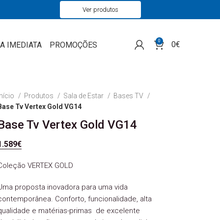
Ver produtos
0
0
€
A IMEDIATA
PROMOÇÕES
Início
Produtos
Sala de Estar
Bases TV
Base Tv Vertex Gold VG14
Base Tv Vertex Gold VG14
1.589
€
Coleção VERTEX GOLD
Uma proposta inovadora para uma vida
contemporânea. Conforto, funcionalidade, alta
qualidade e matérias-primas de excelente