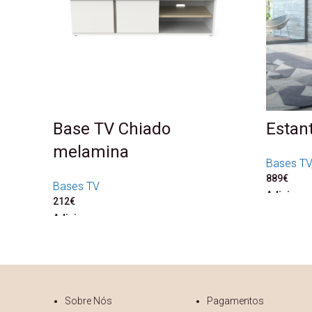
Base TV Chiado
Estan
melamina
Bases TV
889
€
Bases TV
Adicionar
212
€
Adicionar
Sobre Nós
Pagamentos