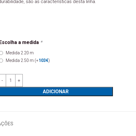
durabilidade, são as características desta linha.
Escolha a medida
*
Medida 2.20 m
Medida 2.50 m
(+
103
€
)
Quantidade de Base Tv Vertex Gold VG14
ADICIONAR
AÇÕES