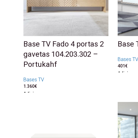
Base TV Fado 4 portas 2
Base 
gavetas 104.203.302 –
Bases T
Portukahf
401
€
Adicionar
Bases TV
1.360
€
Adicionar