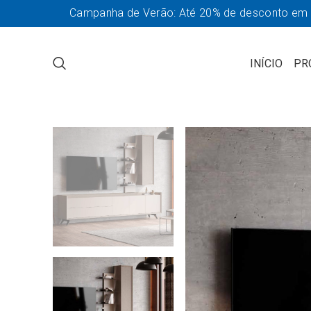
Campanha de Verão: Até 20% de desconto em so
INÍCIO
PR