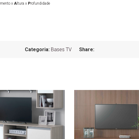
imento x
A
ltura x
P
rofundidade
Categoria:
Bases TV
Share: