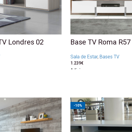
TV Londres 02
Base TV Roma R57
V
Sala de Estar
,
Bases TV
1.239
€
Adicionar
-10%