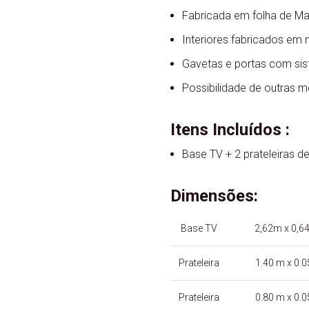
Fabricada em folha de Ma
Interiores fabricados em 
Gavetas e portas com sist
Possibilidade de outras 
Itens Incluídos :
Base TV + 2 prateleiras d
Dimensões:
Base TV
2,62m x 0,64
Prateleira
1.40 m x 0.0
Prateleira
0.80 m x 0.0