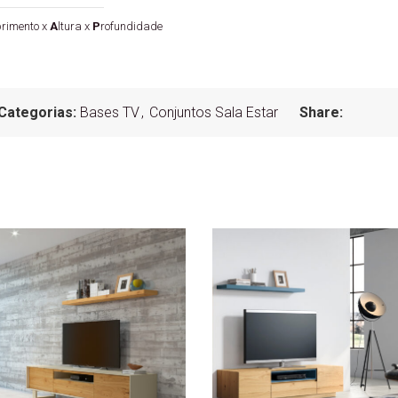
rimento x
A
ltura x
P
rofundidade
Categorias:
Bases TV
,
Conjuntos Sala Estar
Share: