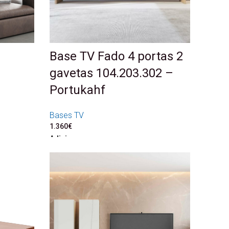
Base TV Fado 4 portas 2
gavetas 104.203.302 –
Portukahf
Bases TV
1.360
€
Adicionar