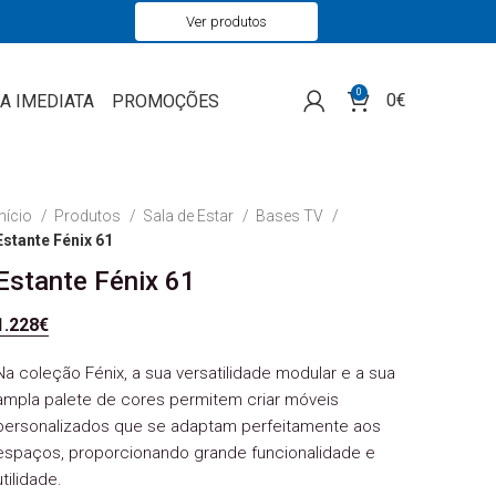
Ver produtos
0
0
€
A IMEDIATA
PROMOÇÕES
Início
Produtos
Sala de Estar
Bases TV
Estante Fénix 61
Estante Fénix 61
1.228
€
Na coleção Fénix, a sua versatilidade modular e a sua
ampla palete de cores permitem criar móveis
personalizados que se adaptam perfeitamente aos
espaços, proporcionando grande funcionalidade e
utilidade.