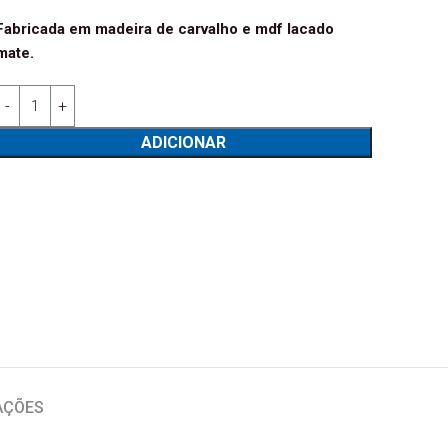
Fabricada em madeira de carvalho e mdf lacado
mate.
Quantidade de Estante Fénix 61
ADICIONAR
AÇÕES