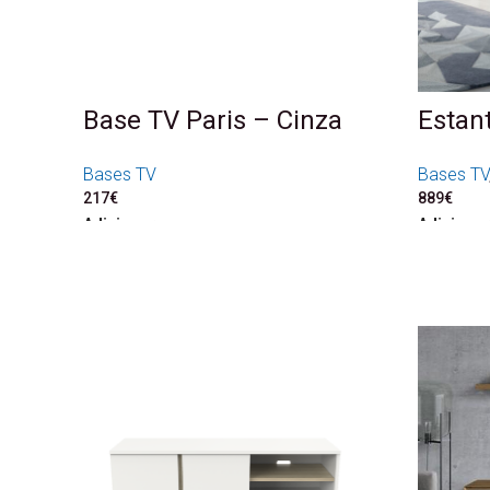
Base TV Paris – Cinza
Estan
Bases TV
Bases TV
217
€
889
€
Adicionar
Adicionar