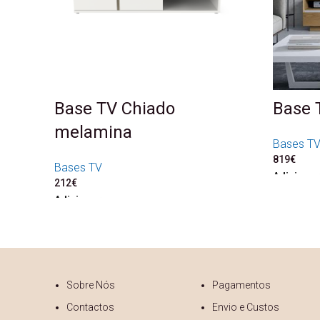
Base TV Chiado
Base 
melamina
Bases T
819
€
Bases TV
Adicionar
212
€
Adicionar
Sobre Nós
Pagamentos
Contactos
Envio e Custos