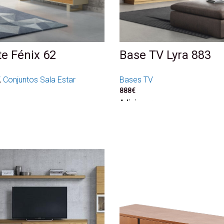
te Fénix 62
Base TV Lyra 883
,
Conjuntos Sala Estar
Bases TV
888
€
Adicionar