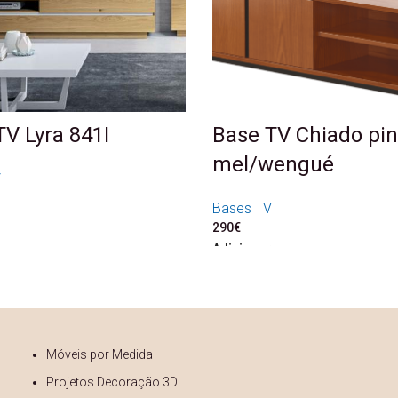
TV Lyra 841I
Base TV Chiado pi
mel/wengué
V
Bases TV
290
€
Adicionar
Móveis por Medida
Projetos Decoração 3D