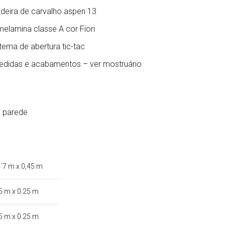
deira de carvalho aspen 13
melamina classe A cor Fiori
ema de abertura tic-tac
medidas e acabamentos – ver mostruário
e parede
´7 m x 0,45 m
5 m x 0.25 m
5 m x 0.25 m