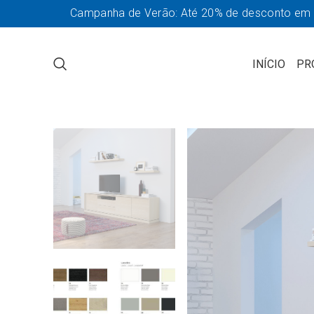
Campanha de Verão: Até 20% de desconto em so
INÍCIO
PR