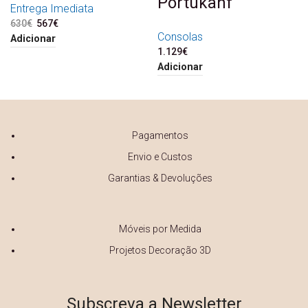
Portukahf
Entrega Imediata
630
€
O preço original era:
567
€
O preço atual é:
630€.
567€.
Consolas
Adicionar
1.129
€
Adicionar
Pagamentos
Envio e Custos
Garantias & Devoluções
Móveis por Medida
Projetos Decoração 3D
Subscreva a Newsletter