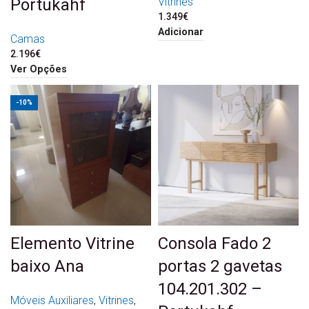
Vitrines
Portukahf
1.349
€
Adicionar
Camas
2.196
€
Ver Opções
-10%
Elemento Vitrine
Consola Fado 2
baixo Ana
portas 2 gavetas
104.201.302 –
Móveis Auxiliares
,
Vitrines
,