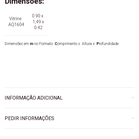
Dimensões:
0.90 x
Vitrine
1,49 x
AQ1604
0.42
Dimensões em
m
no Formato:
C
omprimento
x Altura x
P
rofundidade
INFORMAÇÃO ADICIONAL
PEDIR INFORMAÇÕES