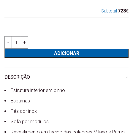
728€
Subtotal
Quantidade de Sofá Karol 2 lugares- Lourini
ADICIONAR
DESCRIÇÃO
Estrutura interior em pinho.
Espumas
Pés cor inox
Sofá por módulos
Revestimento em tecido das coleções Milano e Primo