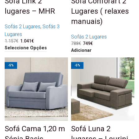
Sofá Link 2
Sofá Conforart 2
lugares – MHR
Lugares ( relaxes
manuais)
Sofás 2 Lugares
,
Sofás 3
Lugares
Sofás 2 Lugares
1.157
€
O preço original era:
1.041
€
O preço atual é:
788
€
O preço original era:
749
€
O preço atual é:
1.157€.
1.041€.
Seleccione Opções
788€.
749€.
Adicionar
-5%
-5%
Sofá Cama 1,20 m
Sofá Luna 2
Sónia Basic
lugares – Lourini