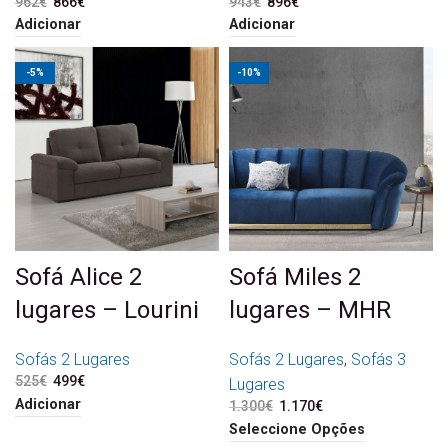
962
€
O preço original era:
866
€
O preço atual é:
943
€
O preço original era:
896
€
O preço atual é:
962€.
866€.
943€.
896€.
Adicionar
Adicionar
-5%
-10%
Sofá Alice 2
Sofá Miles 2
lugares – Lourini
lugares – MHR
Sofás 2 Lugares
Sofás 2 Lugares
,
Sofás 3
525
€
O preço original era:
499
€
O preço atual é:
Lugares
525€.
499€.
Adicionar
1.300
€
O preço original era:
1.170
€
O preço atual é:
1.300€.
1.170€.
Seleccione Opções