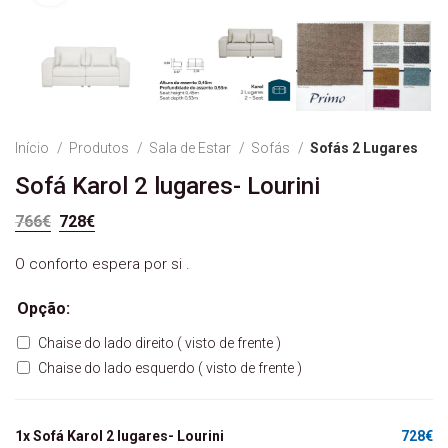
Início
Produtos
Sala de Estar
Sofás
Sofás 2 Lugares
Sofá Karol 2 lugares- Lourini
O preço original era: 766€.
O preço atual é: 728€.
766
€
728
€
O conforto espera por si .
Opção:
Chaise do lado direito ( visto de frente )
Chaise do lado esquerdo ( visto de frente )
1x
Sofá Karol 2 lugares- Lourini
728€