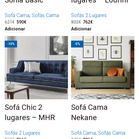
Sofá Cama
,
Sofás Cama
Sofás 2 Lugares
621
€
O preço original era:
590
€
O preço atual é:
802
€
O preço original era:
762
€
O preço atual é:
621€.
590€.
802€.
762€.
Adicionar
Adicionar
-10%
-5%
Sofá Chic 2
Sofá Cama
lugares – MHR
Nekane
Sofás 2 Lugares
Sofá Cama
,
Sofás Cama