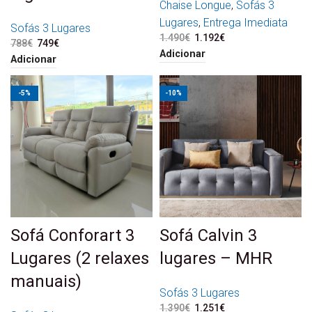
Chaise Longue
,
Sofás 3
Lugares
,
Entrega Imediata
Sofás 3 Lugares
1.490
€
O preço original era:
1.192
€
O preço atual é:
788
€
O preço original era:
749
€
O preço atual é:
1.490€.
1.192€.
Adicionar
788€.
749€.
Adicionar
-5%
-10%
Sofá Conforart 3
Sofá Calvin 3
Lugares (2 relaxes
lugares – MHR
manuais)
Sofás 3 Lugares
1.390
€
O preço original era:
1.251
€
O preço atual é: