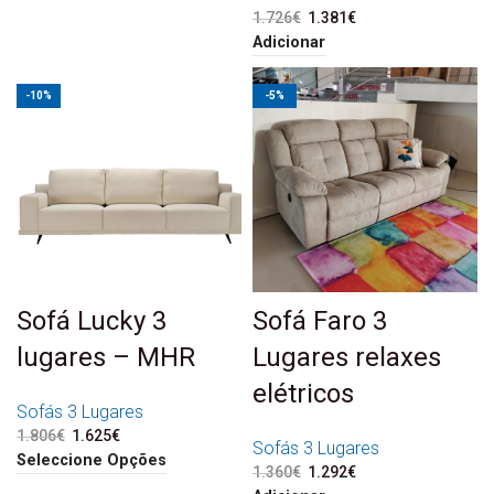
1.726
€
O preço original era:
1.381
€
O preço atual é:
1.726€.
1.381€.
Adicionar
-10%
-5%
Sofá Lucky 3
Sofá Faro 3
lugares – MHR
Lugares relaxes
elétricos
Sofás 3 Lugares
1.806
€
O preço original era:
1.625
€
O preço atual é:
Sofás 3 Lugares
1.806€.
1.625€.
Seleccione Opções
1.360
€
O preço original era:
1.292
€
O preço atual é:
1.360€.
1.292€.