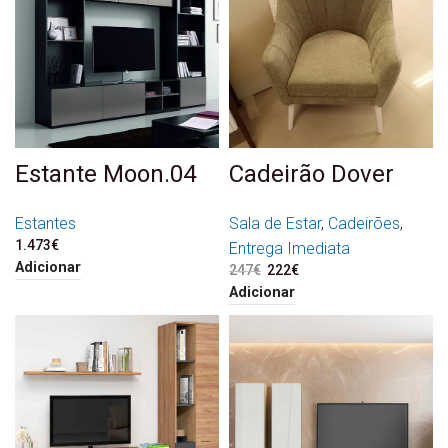
Estante Moon.04
Cadeirão Dover
Estantes
Sala de Estar
,
Cadeirões
,
1.473
€
Entrega Imediata
Adicionar
247
€
O preço original era:
222
€
O preço atual é:
247€.
222€.
Adicionar