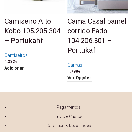
Camiseiro Alto
Cama Casal painel
Kobo 105.205.304
corrido Fado
– Portukahf
104.206.301 –
Portukaf
Camiseiros
1.332
€
Camas
Adicionar
1.798
€
Ver Opções
Pagamentos
Envio e Custos
Garantias & Devoluções