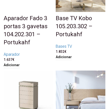
Aparador Fado 3
Base TV Kobo
portas 3 gavetas
105.203.302 –
104.202.301 –
Portukahf
Portukahf
Bases TV
1.832
€
Aparador
Adicionar
1.637
€
Adicionar