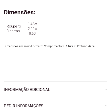
Dimensões:
1.48 x
Roupeiro
2.00 x
3 portas
0.60
Dimensões em
m
no Formato:
C
omprimento
x Altura x Profundidade
INFORMAÇÃO ADICIONAL
PEDIR INFORMAÇÕES