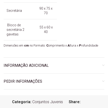
90 x 75 x
Secretária
70
Bloco de
55 x 60 x
secretária 2
40
gavetas
Dimensões em
cm
no Formato:
C
omprimento x
A
ltura x
P
rofundidade
INFORMAÇÃO ADICIONAL
PEDIR INFORMAÇÕES
Categoria:
Conjuntos Juvenis
Share: