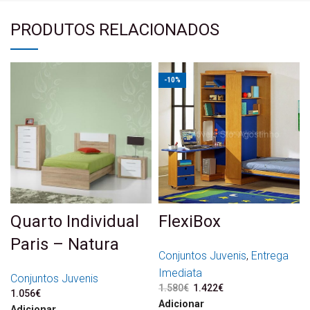
PRODUTOS RELACIONADOS
-10%
Quarto Individual
FlexiBox
Paris – Natura
Conjuntos Juvenis
,
Entrega
Imediata
Conjuntos Juvenis
1.580
€
O preço original era:
1.422
€
O preço atual é:
1.056
€
1.580€.
1.422€.
Adicionar
Adicionar