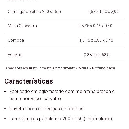
Cama (p/ colchão 200 x 150) 1,57 x 1,10 x 2,09
Mesa Cabeceira 0,57’5 x 0,46 x 0,40
Cómoda 1,01’5 x 0,85 x 0,45
Espelho 0.88’5 x 0,68’5
Dimensões em
m
no Formato:
C
omprimento x
A
ltura x
P
rofundidade
Características
Fabricado em aglomerado com melamina branca e
pormenores cor carvalho
Gavetas com corrediças de rodízios
Cama simples p/ colchão 200 x 150 ( não incluído)