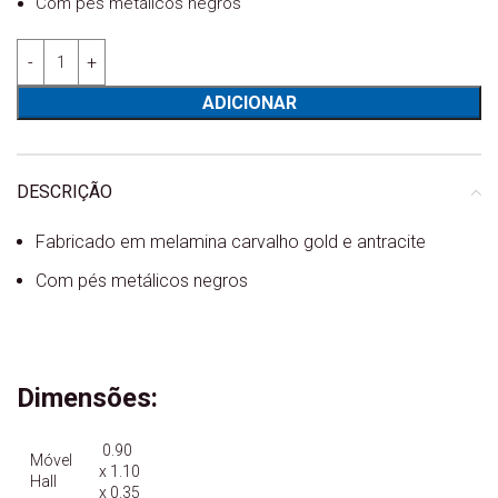
Com pés metálicos negros
Quantidade de Móvel Hall Celta
ADICIONAR
DESCRIÇÃO
Fabricado em melamina carvalho gold e antracite
Com pés metálicos negros
Dimensões:
0.90
Móvel
x 1.10
Hall
x 0.35