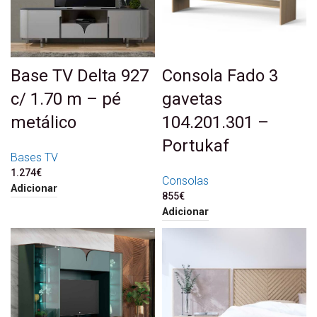
Base TV Delta 927
Consola Fado 3
c/ 1.70 m – pé
gavetas
metálico
104.201.301 –
Portukaf
Bases TV
1.274
€
Consolas
Adicionar
855
€
Adicionar