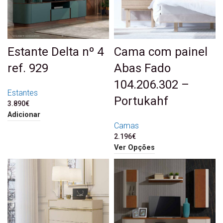
Estante Delta nº 4
Cama com painel
ref. 929
Abas Fado
104.206.302 –
Estantes
Portukahf
3.890
€
Adicionar
Camas
2.196
€
Ver Opções