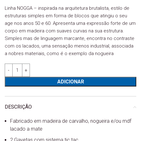
Linha NOGGA – inspirada na arquitetura brutalista, estilo de
estruturas simples em forma de blocos que atingiu o seu
age nos anos 50 e 60. Apresenta uma expressão forte de um
corpo em madeira com suaves curvas na sua estrutura.
Simples mas de linguagem marcante, encontra no contraste
com os lacados, uma sensação menos industrial, associada
a nobres materiais, como é o exemplo da nogueira
Quantidade de Mesa de cabeceira 2 Gavetas Nogga 109.204.304 -
ADICIONAR
DESCRIÇÃO
Fabricado em madeira de carvalho, nogueira e/ou mdf
lacado a mate
2 Gavetas com sistema tic tac