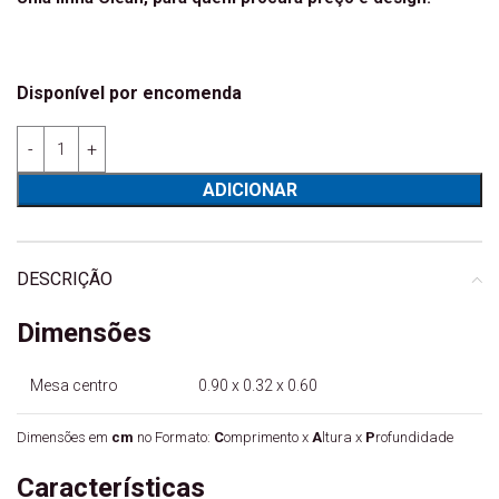
Disponível por encomenda
Quantidade de Mesa centro Chiado melamina
ADICIONAR
DESCRIÇÃO
Dimensões
Mesa centro 0.90 x 0.32 x 0.60
Dimensões em
cm
no Formato:
C
omprimento x
A
ltura x
P
rofundidade
Características