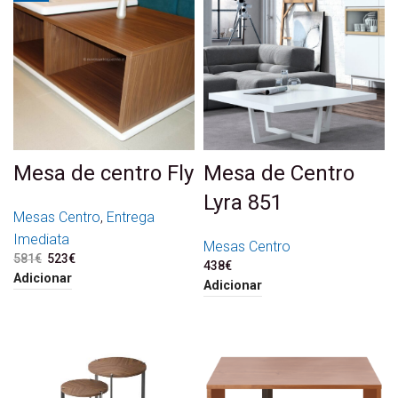
Mesa de centro Fly
Mesa de Centro
Lyra 851
Mesas Centro
,
Entrega
Imediata
Mesas Centro
581
€
O preço original era:
523
€
O preço atual é:
438
€
581€.
523€.
Adicionar
Adicionar