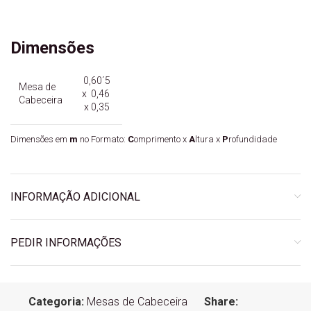
Dimensões
0,60´5
Mesa de
x 0,46
Cabeceira
x 0,35
Dimensões em
m
no Formato:
C
omprimento x
A
ltura x
P
rofundidade
INFORMAÇÃO ADICIONAL
PEDIR INFORMAÇÕES
Categoria:
Mesas de Cabeceira
Share: