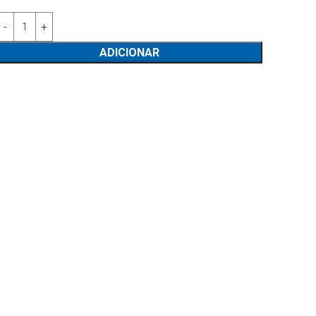
Quantidade de Divã com Colchão de Molas - Lusocolchão
ADICIONAR