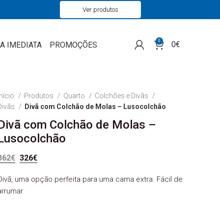
Ver produtos
0
0
€
A IMEDIATA
PROMOÇÕES
Início
Produtos
Quarto
Colchões e Divãs
Divãs
Divã com Colchão de Molas – Lusocolchão
Divã com Colchão de Molas –
Lusocolchão
O preço original era: 362€.
O preço atual é: 326€.
362
€
326
€
Divã, uma opção perfeita para uma cama extra. Fácil de
arrumar