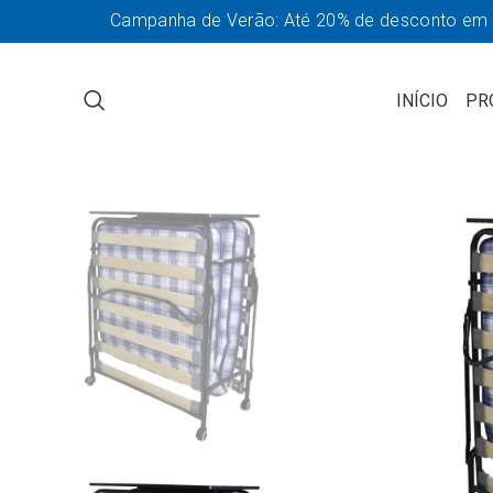
Campanha de Verão: Até 20% de desconto em so
INÍCIO
PR