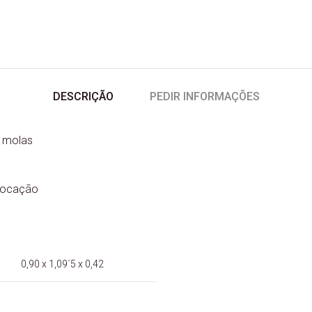
DESCRIÇÃO
PEDIR INFORMAÇÕES
e molas
slocação
,09´5 x 0,42