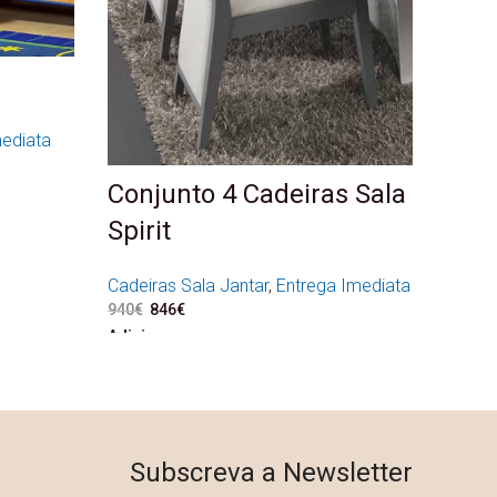
mediata
580€.
.422€.
Conjunto 4 Cadeiras Sala
Spirit
Cadeiras Sala Jantar
,
Entrega Imediata
940
€
O preço original era: 940€.
846
€
O preço atual é: 846€.
Adicionar
Subscreva a Newsletter