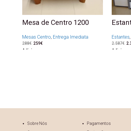
Mesa de Centro 1200
Estant
Mesas Centro
,
Entrega Imediata
Estantes
288
€
O preço original era: 288€.
259
€
O preço atual é: 259€.
2.587
€
O 
2.
Adicionar
Adicionar
Sobre Nós
Pagamentos