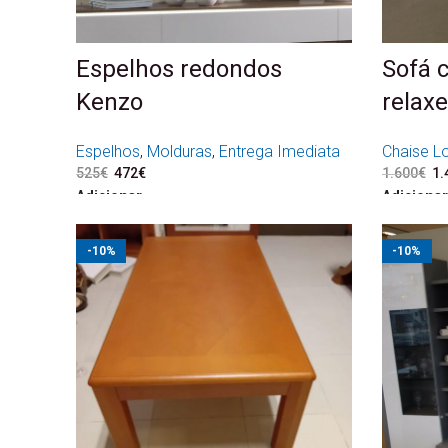
Espelhos redondos
Sofá 
Kenzo
relaxe
Espelhos
,
Molduras
,
Entrega Imediata
Chaise L
525
€
O preço original era: 525€.
472
€
O preço atual é: 472€.
1.600
€
O 
1.
Adicionar
Adicionar
-10%
-10%