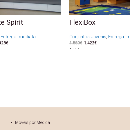
e Spirit
FlexiBox
,
Entrega Imediata
Conjuntos Juvenis
,
Entrega I
preço original era: 2.587€.
328
€
O preço atual é: 2.328€.
1.580
€
O preço original era: 1.
1.422
€
O preço atual é: 1
Adicionar
Móveis por Medida