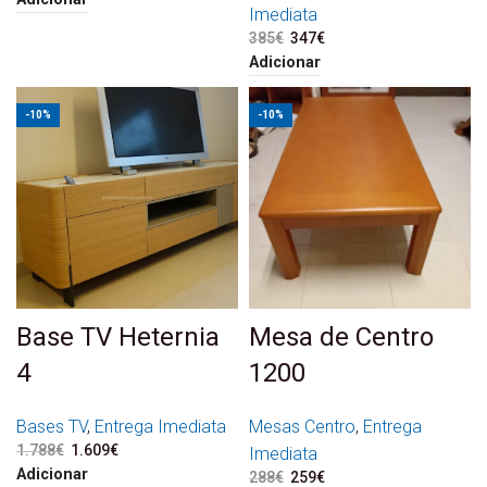
Imediata
385
€
O preço original era:
347
€
O preço atual é:
385€.
347€.
Adicionar
-10%
-10%
Base TV Heternia
Mesa de Centro
4
1200
Bases TV
,
Entrega Imediata
Mesas Centro
,
Entrega
1.788
€
O preço original era:
1.609
€
O preço atual é:
Imediata
1.788€.
1.609€.
Adicionar
288
€
O preço original era:
259
€
O preço atual é: