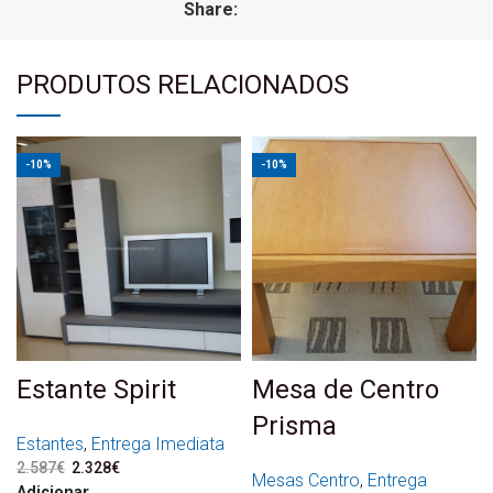
Share:
PRODUTOS RELACIONADOS
-10%
-10%
Estante Spirit
Mesa de Centro
Prisma
Estantes
,
Entrega Imediata
2.587
€
O preço original era:
2.328
€
O preço atual é:
Mesas Centro
,
Entrega
2.587€.
2.328€.
Adicionar