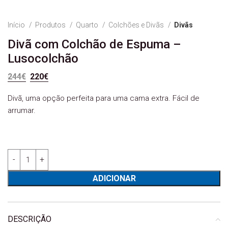
Início
Produtos
Quarto
Colchões e Divãs
Divãs
Divã com Colchão de Espuma –
Lusocolchão
O preço original era: 244€.
O preço atual é: 220€.
244
€
220
€
Divã, uma opção perfeita para uma cama extra. Fácil de
arrumar.
Quantidade de Divã com Colchão de Espuma - Lusocolchão
ADICIONAR
DESCRIÇÃO