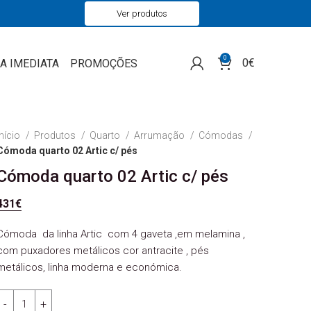
Ver produtos
0
0
€
A IMEDIATA
PROMOÇÕES
Início
Produtos
Quarto
Arrumação
Cómodas
Cómoda quarto 02 Artic c/ pés
Cómoda quarto 02 Artic c/ pés
431
€
Cómoda da linha Artic com 4 gaveta ,em melamina ,
com puxadores metálicos cor antracite , pés
metálicos, linha moderna e económica.
Quantidade de Cómoda quarto 02 Artic c/ pés