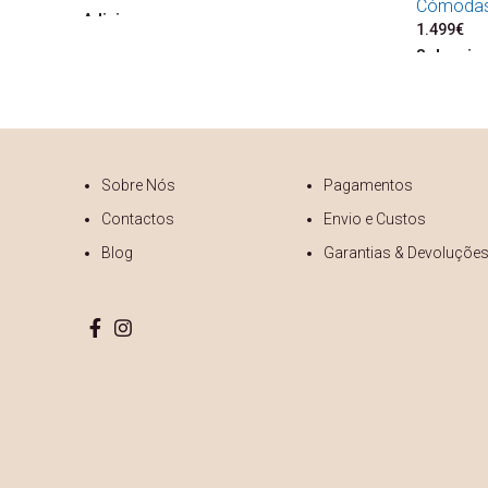
Cómoda
Adicionar
1.499
€
Seleccio
Sobre Nós
Pagamentos
Contactos
Envio e Custos
Blog
Garantias & Devoluçõe