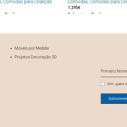
s
,
Cómodas para Crianças
Cómodas
,
Cómodas para Cri
1.295
€
ne Opções
Seleccione Opções
Móveis por Medida
Projetos Decoração 3D
s
Primeiro
Nome
*
Privacidade
Sim, quero s