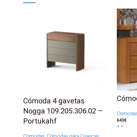
Cómod
Cómoda 4 gavetas
Nogga 109.205.306.02 –
Cómoda
Portukahf
640
€
Adicionar
Cómodas
,
Cómodas para Crianças