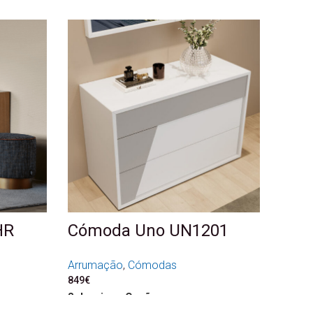
HR
Cómoda Uno UN1201
Arrumação
,
Cómodas
849
€
Seleccione Opções