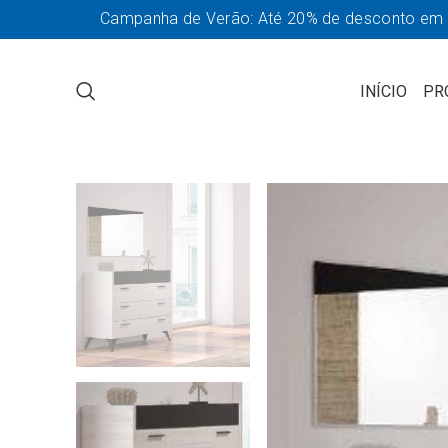
Campanha de Verão: Até 20% de desconto em so
INÍCIO
PR