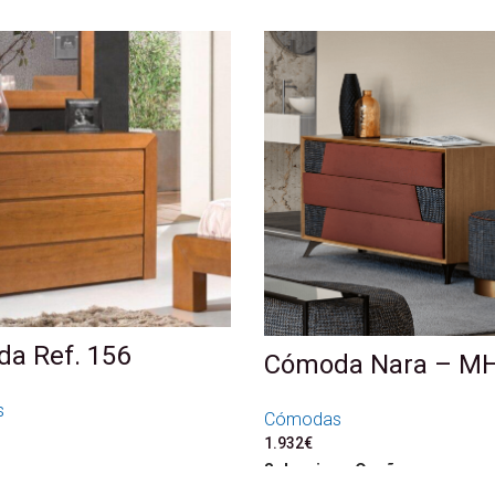
a Ref. 156
Cómoda Nara – M
s
Cómodas
1.932
€
Seleccione Opções