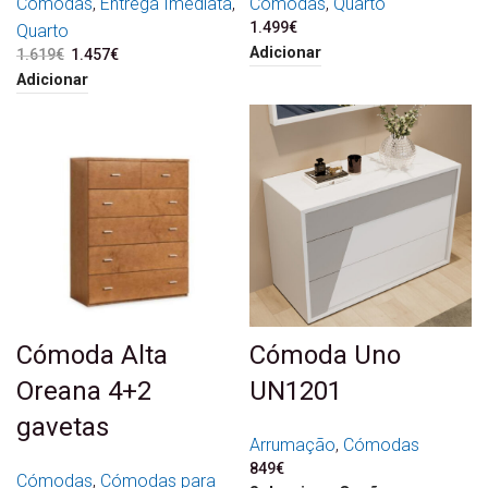
Cómodas
,
Entrega Imediata
,
Cómodas
,
Quarto
1.499
€
Quarto
Adicionar
1.619
€
O preço original era:
1.457
€
O preço atual é:
1.619€.
1.457€.
Adicionar
Cómoda Alta
Cómoda Uno
Oreana 4+2
UN1201
gavetas
Arrumação
,
Cómodas
849
€
Cómodas
,
Cómodas para