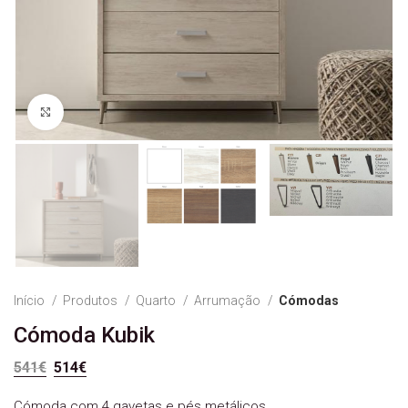
Ver Imagem
Início
Produtos
Quarto
Arrumação
Cómodas
Cómoda Kubik
O preço original era: 541€.
O preço atual é: 514€.
541
€
514
€
Cómoda com 4 gavetas e pés metálicos.