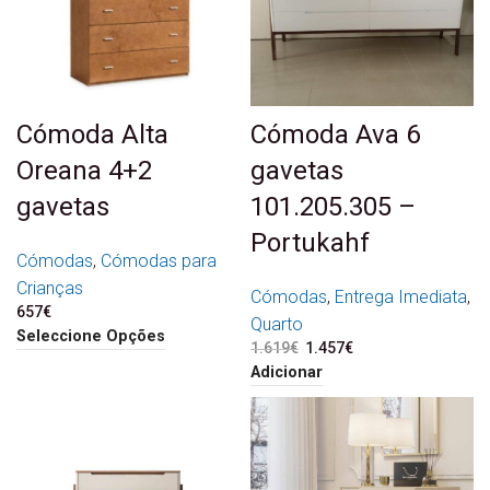
Cómoda Alta
Cómoda Ava 6
Oreana 4+2
gavetas
gavetas
101.205.305 –
Portukahf
Cómodas
,
Cómodas para
Crianças
Cómodas
,
Entrega Imediata
,
657
€
Quarto
Seleccione Opções
1.619
€
O preço original era:
1.457
€
O preço atual é:
1.619€.
1.457€.
Adicionar