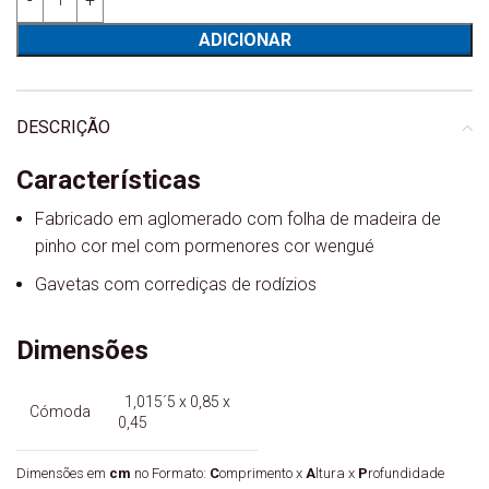
ADICIONAR
DESCRIÇÃO
Características
Fabricado em aglomerado com folha de madeira de
pinho cor mel com pormenores cor wengué
Gavetas com corrediças de rodízios
Dimensões
1,015´5 x 0,85 x
Cómoda
0,45
Dimensões em
cm
no Formato:
C
omprimento x
A
ltura x
P
rofundidade