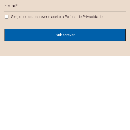
E-
mail
*
Privacidade
*
Sim, quero subscrever e aceito a
Política de Privacidade
.
Campanha de Verão:
Até 20% de desconto em todos os sofás! Válido de
1 de julho a 17 de agosto de 2026.
Produtos em Desconto:
1 a 31 de Agosto 2026.
Limitado ao stock existente.
© 2021 - 2026 Móveis Santo Agostinho.
Termos e Condições
Privacidade
Cookies