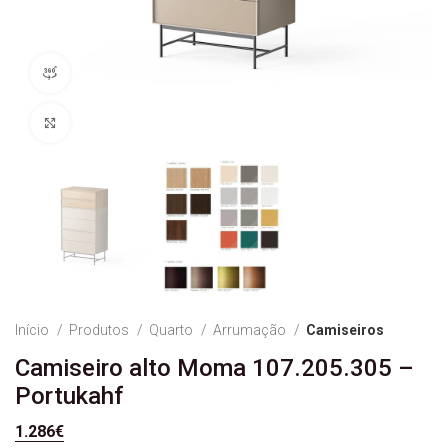
Ver produto 360
Ver Imagem
Início
Produtos
Quarto
Arrumação
Camiseiros
Camiseiro alto Moma 107.205.305 –
Portukahf
1.286
€