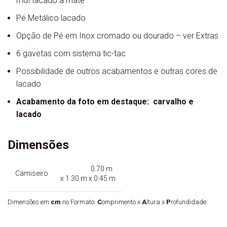
mdf lacado a mate
Pé Metálico lacado
Opção de Pé em Inox cromado ou dourado – ver Extras
6 gavetas com sistema tic-tac
Possibilidade de outros acabamentos e outras cores de
lacado
Acabamento da foto em destaque: carvalho e
lacado
Dimensões
0.70 m
Camiseiro
x 1.30 m x 0.45 m
Dimensões em
cm
no Formato:
C
omprimento x
A
ltura x
P
rofundidade