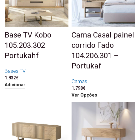
Base TV Kobo
Cama Casal painel
105.203.302 –
corrido Fado
Portukahf
104.206.301 –
Portukaf
Bases TV
1.832
€
Camas
Adicionar
1.798
€
Ver Opções